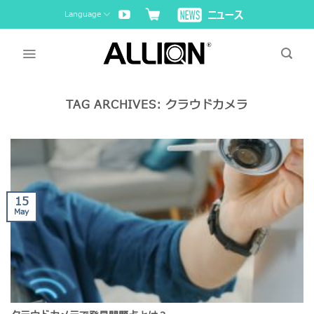
Skip
Language
to
content
TAG ARCHIVES:
クラウドカメラ
15
May