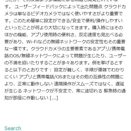
す。 ユーザーフィードバックによって出た問題点 クラウドカ
メラは単なるビデオカメラではなく使いやすさがより重要で
す。このため簡単に設定ができる/安全で便利/操作しやすい
といったことが何より大切になってきます。購入時にはその
ほかの機能、アプリ使用時の便利さ、反応速度も見比べる必
要があり、Wi-Fiなどの無線ネットワークの安定性もその重要
な一環です。クラウドカメラの主要要素であるアプリ/携帯電
話のOS/無線ネットワークによって問題が生じたり、ユーザー
の不満を招いたりすることが多々あります。例を挙げるとす
ると以下のとおりです： 設定が難しく、手順が複雑でわかり
にくい アプリと携帯電話/OSまたはその他の互換性の問題に
より、正常に動作しない 遠隔操作がスムーズではなく、遅延
が生じる ネットワークが不安定で、常に途切れる 緊急時の通
知が即座に作動しない [...]
Search