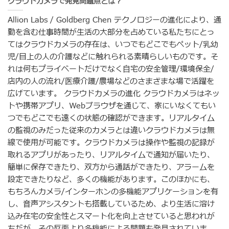
クラウドカメラで発見問題点とは？
Allion Labs / Goldberg Chen テクノロジーの進化により、通
勤を含む仕事時間が生活の大部分を占めている私たちにとっ
てはクラウドカメラの存在は、いつでもどこでもペット/乳幼
児/目上の人の介護などに触れられる素晴らしいものです。そ
れは何もプライベートだけでなく自宅の安全管理/環境保全/
店内の人の流れ/医療介護/農場などのさまざまな場で活躍を
広げています。 クラウドカメラの進化 クラウドカメラはネッ
トや携帯アプリ、Webブラウザを通じて、家にいなくてもい
つでもどこでも遠くの状態の確認ができます。リアルタイム
の監視のみだった従来のカメラとは違いクラウドカメラは無
線で使用が可能です。クラウドカメラは操作や監視の記録が
取れるアプリがあったり、リアルタイムで通知が届いたり、
簡単に保存できたり、双方から通話ができたり、アラームを
設定できたりなど、多くの機能があります。このほかにも、
もちろんカメラ/インターホンの多機能アプリケーションを有
し、音声アシスタントも搭載しているため、より生活に溶け
込み在宅の安全性とスマート化を向上させていると思われが
ちだが、その反面より多機能による問題も発見されていま