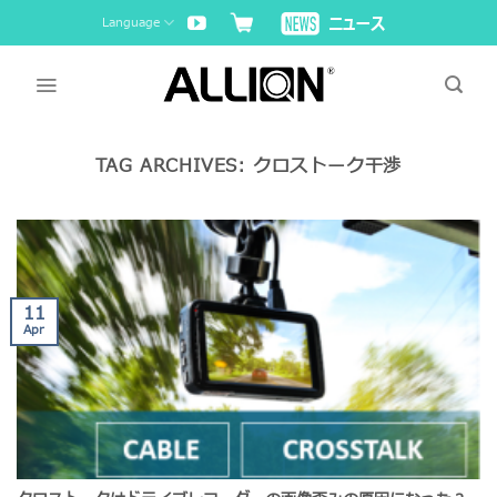
Skip
Language
to
content
TAG ARCHIVES:
クロストーク干渉
11
Apr