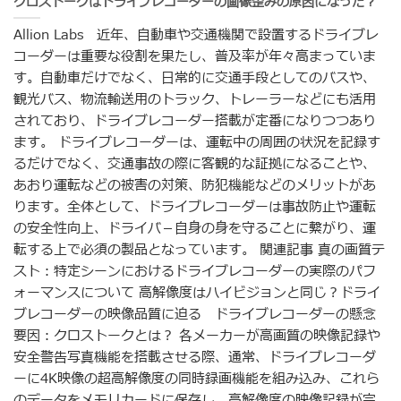
クロストークはドライブレコーダーの画像歪みの原因になった？
Allion Labs 近年、自動車や交通機関で設置するドライブレ
コーダーは重要な役割を果たし、普及率が年々高まっていま
す。自動車だけでなく、日常的に交通手段としてのバスや、
観光バス、物流輸送用のトラック、トレーラーなどにも活用
されており、ドライブレコーダー搭載が定番になりつつあり
ます。 ドライブレコーダーは、運転中の周囲の状況を記録す
るだけでなく、交通事故の際に客観的な証拠になることや、
あおり運転などの被害の対策、防犯機能などのメリットがあ
ります。全体として、ドライブレコーダーは事故防止や運転
の安全性向上、ドライバ－自身の身を守ることに繋がり、運
転する上で必須の製品となっています。 関連記事 真の画質テ
スト：特定シーンにおけるドライブレコーダーの実際のパフ
ォーマンスについて 高解像度はハイビジョンと同じ？ドライ
ブレコーダーの映像品質に迫る ドライブレコーダーの懸念
要因：クロストークとは？ 各メーカーが高画質の映像記録や
安全警告写真機能を搭載させる際、通常、ドライブレコーダ
ーに4K映像の超高解像度の同時録画機能を組み込み、これら
のデータをメモリカードに保存し、高解像度の映像記録が完