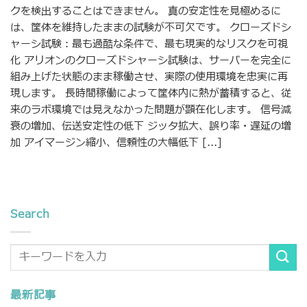
クを検出することはできません。 真の安定性を見極めるに
は、筐体を維持したままの試験が不可欠です。 クローズドシ
ャーシ試験：最も過酷な条件で、最も現実的なリスクを可視
化 アリオンのクローズドシャーシ試験は、サーバーを完全に
組み上げた状態のまま稼働させ、実際の使用環境を忠実に再
現します。 長時間稼働によって筐体内に熱が蓄積すると、従
来のラボ環境では見えなかった問題が顕在化します。 信号減
衰の増加、伝送安定性の低下 ジッタ拡大、誤り率・遅延の増
加 アイマージン縮小、信頼性の大幅低下 [...]
Search
最新記事