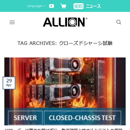
Skip
Language
to
content
TAG ARCHIVES:
クローズドシャーシ試験
29
Apr