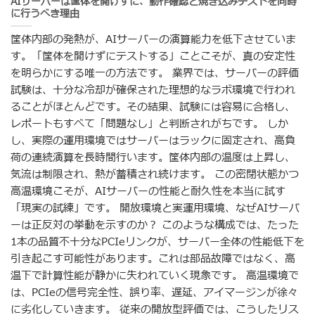
AIサーバーは筐体を開けずに、動作確認と焼き込みテストを同時
に行うべき理由
筐体内部の発熱が、AIサーバーの演算能力を低下させていま
す。「筐体を開けずにテストする」ことこそが、真の安定性
を明らかにする唯一の方法です。 業界では、サーバーの評価
試験は、十分な冷却が確保された理想的なラボ環境で行われ
ることがほとんどです。その結果、試験には容易に合格し、
レポートもすべて「問題なし」と判断されがちです。 しか
し、実際の運用環境ではサーバーはラックに固定され、高負
荷の連続演算を長時間行います。筐体内部の温度は上昇し、
気流は制限され、熱が蓄積され続けます。 この密閉状態かつ
高温環境こそが、AIサーバーの性能と耐久性を本当に試す
「現実の試練」です。 開放環境と実運用環境、なぜAIサーバ
ーは正反対の挙動を示すのか？ このような構成では、たった
1本の品質不十分なPCIeリンクが、サーバー全体の性能低下を
引き起こす可能性があります。これは部品故障ではなく、高
温下で計算性能が静かに失われていく現象です。 高温環境で
は、PCIeの信号完全性、誤り率、遅延、アイマージンが徐々
に劣化していきます。 従来の開放型評価では、こうしたリス