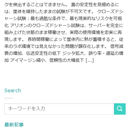
クを検出することはできません。 真の安定性を見極めるに
は、筐体を維持したままの試験が不可欠です。 クローズドシ
ャーシ試験：最も過酷な条件で、最も現実的なリスクを可視
化 アリオンのクローズドシャーシ試験は、サーバーを完全に
組み上げた状態のまま稼働させ、実際の使用環境を忠実に再
現します。 長時間稼働によって筐体内に熱が蓄積すると、従
来のラボ環境では見えなかった問題が顕在化します。 信号減
衰の増加、伝送安定性の低下 ジッタ拡大、誤り率・遅延の増
加 アイマージン縮小、信頼性の大幅低下 [...]
Search
最新記事