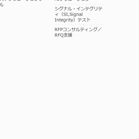
ル
シグナル・インテグリテ
ィ（SI,Signal
Integrity）テスト
RFPコンサルティング／
RFQ支援