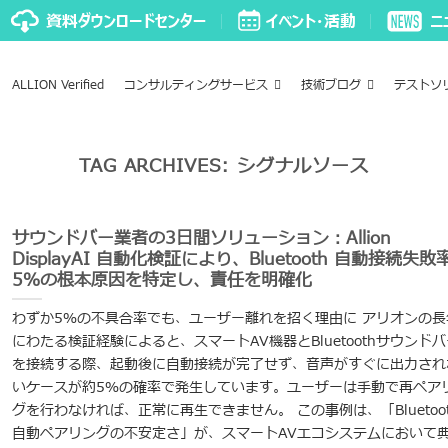
ALLION Verified
コンサルティングサービス
技術ブログ
テストソ
TAG ARCHIVES:
シグナルソース
サウンドバー業者の3日間ソリューション：Allion
DisplayAI 自動化検証により、Bluetooth 自動接続失敗
5％の根本原因を特定し、責任を明確化
わずか5％の不具合率でも、ユーザー離れを招く理由に アリオンの長
にわたる検証経験によると、スマートAV機器とBluetoothサウンドバ
を接続する際、起動後に自動接続が完了せず、音声がすぐに出力され
いケースが約5％の確率で発生しています。ユーザーは手動で再ペア
グを行わなければ、正常に再生できません。 この事例は、「Bluetoot
自動ペアリングの不安定さ」が、スマートAVエコシステムにおいて