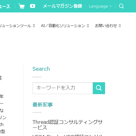
メールマガジン登録
Language
リューションツール
AI／自動化ソリューション
お問い合わせ
Search
率
年
ー
最新記事
な
リン
Thread認証コンサルティングサ
h
ービス
典型