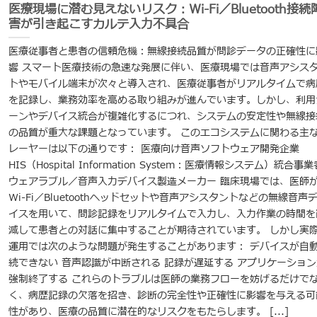
医療現場に潜む見えないリスク：Wi-Fi／Bluetooth接続
害が引き起こすカルテ入力不具合
医療従事者と患者の信頼危機：無線接続品質が問診データの正確性に
響 スマート医療技術の急速な発展に伴い、医療現場では音声アシス
トやモバイル端末が次々と導入され、医療従事者がリアルタイムで病
を記録し、業務効率を高める取り組みが進んでいます。しかし、利用
ーンやデバイス統合が複雑化するにつれ、システムの安定性や無線接
の品質が重大な課題となっています。 このエコシステムに関わる主
レーヤーは以下の通りです： 医療向け音声ソフトウェア開発企業
HIS（Hospital Information System：医療情報システム）統合事業
ウェアラブル／音声入力デバイス製造メーカー 臨床現場では、医師
Wi-Fi／Bluetoothヘッドセットや音声アシスタントなどの無線音声
イスを用いて、問診記録をリアルタイムで入力し、入力作業の時間を
減して患者との対話に集中することが期待されています。 しかし実
運用では次のような問題が発生することがあります： デバイスが自
続できない 音声認識が中断される 記録が遅延する アプリケーション
強制終了する これらのトラブルは医師の業務フローを妨げるだけで
く、病歴記録の欠落を招き、診断の完全性や正確性に影響を与える可
性があり、医療の品質に潜在的なリスクをもたらします。 [...]