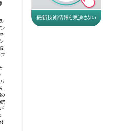
障
影
タン
歴
シ
続
なプ
者
が
デバ
削
際の
動接
が
な
能