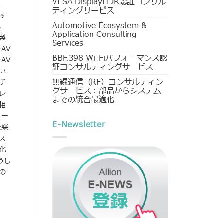
VESA DisplayHDR認証コンサル
。
ティングサービス
す
Automotive Ecosystem &
、
Application Consulting
製
Services
AV
BBF.398 Wi-Fiパフォーマンス認
AV
証コンサルティングサービス
い
無線通信（RF）コンサルティン
チ
グサービス：部品からシステム
レ
までの統合最適化
相
ユー
E-Newsletter
を楽
ス
化
うし
の