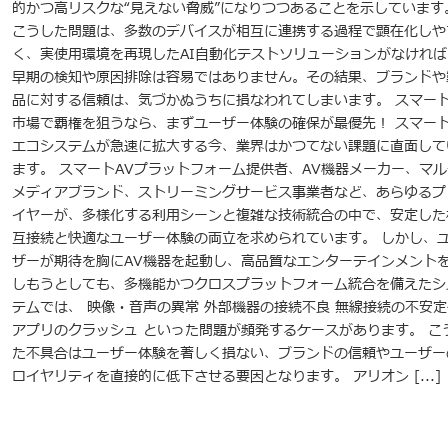
的かつ高リスクな“見えない脅威”になりつつあることを示しています
こうした問題は、多数のデバイスが相互に連携する過程で顕在化しや
く、実使用環境を再現したAI自動化テストソリューションがなければ
早期の検知や原因排除は容易ではありません。その結果、ブランドや
品に対する信頼は、気づかぬうちに損なわれてしまいます。 スマート
市場で覇権を狙うなら、まずユーザー体験の確保が最優先！ スマート
エコシステムが急速に拡大する今、業界はかつてない課題に直面して
ます。 スマートAVプラットフォーム提供者、AV機器メーカー、マル
メディアブランド、ストリーミングサービス事業者など、あらゆるプ
イヤーが、多様化する利用シーンと複雑な技術統合の中で、安定した
互接続と快適なユーザー体験の両立を求められています。 しかし、
ザーが期待を胸にAV機器を起動し、高品質なエンターテインメント
しもうとしても、多機能かつクロスプラットフォーム統合を備えたシ
テムでは、 映像・音声の異常 外部機器の接続不良 無線接続の不安定
アプリのクラッシュ といった問題が頻発するケースがあります。 こ
た不具合はユーザー体験を著しく損ない、ブランドの信頼やユーザー
ロイヤリティを直接的に低下させる要因となります。 アリオン [...]