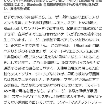
サウンドバー業者の3日間ソリューション：Allion DisplayAI 自動
化検証により、Bluetooth 自動接続失敗率5％の根本原因を特定
し、責任を明確化
わずか5％の不具合率でも、ユーザー離れを招く理由に アリ
オンの長年にわたる検証経験によると、スマートAV機器と
Bluetoothサウンドバーを接続する際、起動後に自動接続が完
了せず、音声がすぐに出力されないケースが約5％の確率で発
生しています。ユーザーは手動で再ペアリングを行わなけれ
ば、正常に再生できません。 この事例は、「Bluetooth自動
ペアリングの不安定さ」が、スマートAVエコシステムにおい
て典型的かつ高リスクな“見えない脅威”になりつつあること
を示しています。 こうした問題は、多数のデバイスが相互に
連携する過程で顕在化しやすく、実使用環境を再現したAI自
動化テストソリューションがなければ、早期の検知や原因排
除は容易ではありません。その結果、ブランドや製品に対す
る信頼は、気づかぬうちに損なわれてしまいます。 スマート
AV市場で覇権を狙うなら、まずユーザー体験の確保が最優
先！ スマートAVエコシステムが急速に拡大する今、業界はか
つてない課題に直面しています。 スマートAVプラットフォー