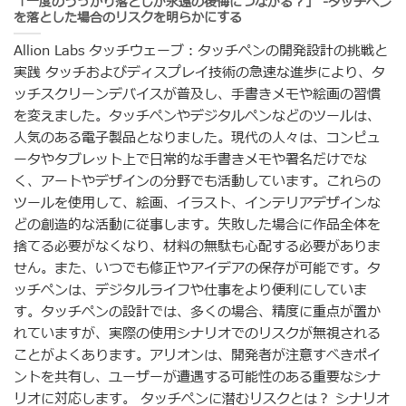
「一度のうっかり落としが永遠の後悔につながる？」 -タッチペン
を落とした場合のリスクを明らかにする
Allion Labs タッチウェーブ：タッチペンの開発設計の挑戦と
実践 タッチおよびディスプレイ技術の急速な進歩により、タ
ッチスクリーンデバイスが普及し、手書きメモや絵画の習慣
を変えました。タッチペンやデジタルペンなどのツールは、
人気のある電子製品となりました。現代の人々は、コンピュ
ータやタブレット上で日常的な手書きメモや署名だけでな
く、アートやデザインの分野でも活動しています。これらの
ツールを使用して、絵画、イラスト、インテリアデザインな
どの創造的な活動に従事します。失敗した場合に作品全体を
捨てる必要がなくなり、材料の無駄も心配する必要がありま
せん。また、いつでも修正やアイデアの保存が可能です。タ
ッチペンは、デジタルライフや仕事をより便利にしていま
す。タッチペンの設計では、多くの場合、精度に重点が置か
れていますが、実際の使用シナリオでのリスクが無視される
ことがよくあります。アリオンは、開発者が注意すべきポイ
ントを共有し、ユーザーが遭遇する可能性のある重要なシナ
リオに対応します。 タッチペンに潜むリスクとは？ シナリオ