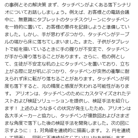
の事例とその解決策 まず、タッチペンがよくある落下シナリ
オについてお話ししましょう。例えば、お客様との電話会議
中に、無意識にタブレットのタッチスクリーンにタッチペン
を一時的に置いて、お客様の要件を記録しようと準備してい
ました。しかし、手が思わずぶつかり、タッチペンがテーブ
ルの端から床に落ちてしまいました。また、子供がタブレッ
トで絵を描いているときに手の握りが不安定で、タッチペン
が手から滑り落ちることがあります。さらに、他の例とし
て、生徒が不安定な机の上にタッチペンを置いており、立ち
上がる際に足が机にぶつかり、タッチペンが突然の衝撃に耐
えられず床に転がり落ちることがあります。タッチペンが何
度も落下すると、元の精度と感度が失われる可能性がありま
す。 アリオンは、タッチペンのためにカスタマイズされたテ
ストおよび検証ソリューションを提供し、検証手法を紹介し
ます！ 上述のような多くの状況が発生したため、アリオンは
各大手メーカーと協力し、タッチペンが複数回およびさまざ
まな角度で落下した後の検証手法を開発しました。次の図に
示すように： 1. 対角線を連続的に描画します。 2. 円を連続