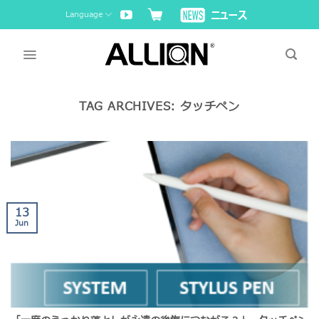
Skip
Language
to
content
TAG ARCHIVES:
タッチペン
13
Jun