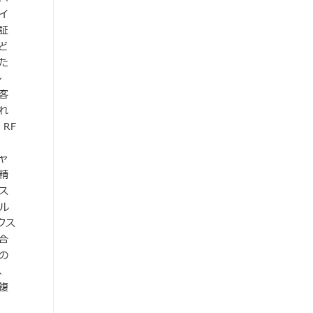
イ
証
ど
た
ン
客
れ
、RF
ャ
精
ス
ル
クス
合
の
、
複