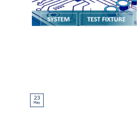
23
May