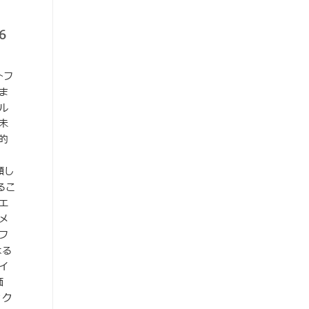
6
トフ
ま
ル
未
的
頼し
るこ
エ
メ
フ
よる
イ
価
ィク