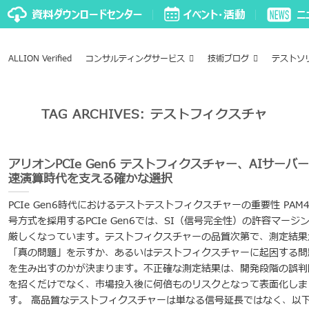
ALLION Verified
コンサルティングサービス
技術ブログ
テストソ
TAG ARCHIVES:
テストフィクスチャ
アリオンPCIe Gen6 テストフィクスチャー、AIサーバ
速演算時代を支える確かな選択
PCIe Gen6時代におけるテストテストフィクスチャーの重要性 PAM
号方式を採用するPCIe Gen6では、SI（信号完全性）の許容マージ
厳しくなっています。テストフィクスチャーの品質次第で、測定結果
「真の問題」を示すか、あるいはテストフィクスチャーに起因する問
を生み出すのかが決まります。不正確な測定結果は、開発段階の誤判
を招くだけでなく、市場投入後に何倍ものリスクとなって表面化しま
す。 高品質なテストフィクスチャーは単なる信号延長ではなく、以