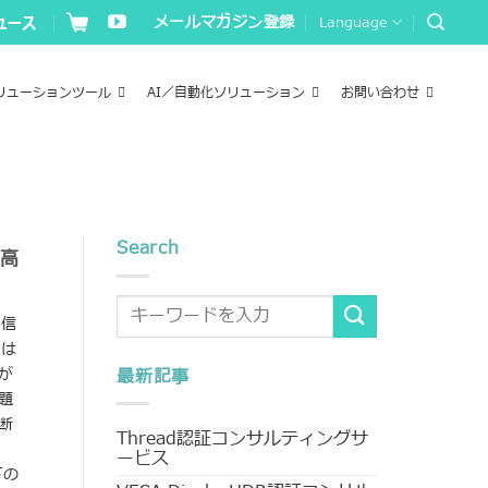
メールマガジン登録
Language
リューションツール
AI／自動化ソリューション
お問い合わせ
Search
ー高
4信
ンは
が
最新記事
題
断
Thread認証コンサルティングサ
ービス
下の