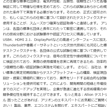
どの主要な標準化団体は、電気的性能、互換性、信頼性といった各種
検証に対して明確な仕様を定めており、これらの試験はあらかじめ規
された条件下で実施する必要があります。そのため、正式に認可され
た、もしくはこれらの仕様に基づいて設計されたテストフィクスチャ
使用することが、スムーズかつ確実な認証取得へと直結します。 ア
ンは、各国の標準化団体と長年にわたって緊密に連携しており、それ
れの技術分野における試験要件や認証プロセスに精通しています。
USB4、HDMI 2.1、DisplayPortなどの高速インターフェースに加え
Thunderboltや車載イーサネットといった次世代技術にも対応した
テストフィクスチャを、各団体の公式な試験仕様に基づいて提供して
ます。これらのフィクスチャは、信号の安定性や接続精度について十
に検証されており、実際の使用環境を忠実に再現できるため、効率的
つ信頼性の高い認証試験の実施を可能にします。 さらに、当社は、
い標準の策定初期段階からテストプラットフォームの構築、検証項目
設計・提案に積極的に関わっており、業界をリードする総合的な試験
リューションを提供可能です。これにより、開発期間の短縮と市場投
までのスピードアップを実現し、企業が急速に進化する技術環境の中
競争優位性を維持することができます。 もっと見る：Allion テスト
ル 困ったことがあれば、アリオンのエキスパートにお気軽にご質問
さい！ 製品、業界、エコシステムを問わず、エキスパートにご相談