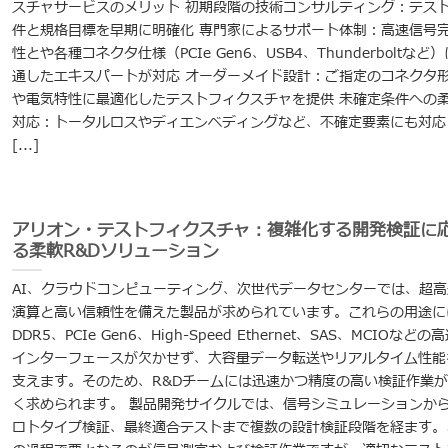
スチャサービスのメリット 初期段階の技術コンサルティング：テス
件と規格目標を早期に明確化 専門家によるサポート体制：高速信号
性とや各種コネクタ仕様（PCIe Gen6、USB4、Thunderboltなど
通したエキスパートが対応 オーダーメイド設計：ご指定のコネクタ
や電気特性に最適化したテストフィクスチャを提供 未確定条件への
対応：トータルロスやディエンベディングなど、不確定要素にも対応
[...]
アリオン・テストフィクスチャ：複雑化する開発検証に
る柔軟R&Dソリューション
AI、クラウドコンピューティング、次世代データセンターでは、超高
演算と高い信頼性を備えた製品が求められています。これらの用途に
DDR5、PCIe Gen6、High-Speed Ethernet、SAS、MCIOなどの
インターフェースが欠かせず、大容量データ転送やリアルタイム性能
支えます。そのため、R&Dチームには迅速かつ精度の高い検証作業が
く求められます。 製品開発サイクルでは、信号シミュレーションか
ロトタイプ検証、最終適合テストまで複数の設計検証段階を経ます。