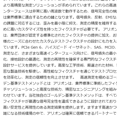
より高精度な測定ソリューションが求められています。これらの高速
ンターフェースは非常に高い周波数で動作するため、信号完全性の検
は業界標準に適合するための鍵となります。信号損失、反射、EMIな
の課題に対応するには、歪みを最小限に抑え、測定の精度を維持する
めに高いカスタマイズ性を持ったフィクスチャが必要です。 アリオ
は、業界団体が認定する標準化されたフィクスチャの提供に加え、お
様のニーズに合わせたカスタムテストフィクスチャの設計にも力を入
ています。PCIe Gen 6、ハイスピード イーサネット、SAS、MCIO
測定など、さまざまな高速インターフェース向けに、信号損失の最小
化、接地設計の最適化、測定の再現性を確保する専門的なフィクスチ
設計サービスを提供しています。高度な工学技術、厳選された材料、
密な製造技術を駆使し、高性能なフィクスチャを通じてテストプロセ
を効率化し、測定の信頼性を向上させます。 高速測定を極めるゴー
デン基準テストメソッドとは アリオンは、業界標準に準拠したフィ
チャソリューションと高度な技術力、精密なエンジニアリングを組み
わせています。当社独自のゴールデン基準テストメソッドは、すべて
フィクスチャが最適な信号完全性を達成できるように設計されており
高い安定性と再現性のある測定結果を提供します。ますます高速かつ
雑になる技術環境の中で、アリオンは確実に信頼できるパートナーで