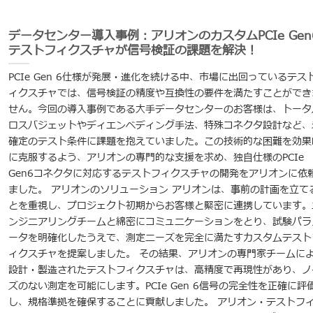
データセンター導入事例：アリオンのカスタムPCIe Gen
テストフィクスチャが信号検証の課題を解決！
PCIe Gen 6仕様が発展・進化を続ける中、市場に出回っているテス
ィクスチャでは、信号検証の精度や互換性の要件を満たすことができ
せん。今回の導入事例である大手データセンターのお客様は、トータ
ロスバジェットやディエンベディング手法、特殊コネクタ設計など、
確定のテスト条件に課題を抱えていました。この技術的な困難を効果
に克服するよう、アリオンの専門的な支援を求め、独自仕様のPCIe
Gen6コネクタに対応するテストフィクスチャの開発をアリオンに依
ました。 アリオンのソリューション アリオンは、事前の計画を立て
とを重視し、プロジェクト初期からお客様と緊密に連携しています。
ンジニアリングチームと綿密にコミュニケーションをとり、試験パラ
ータを明確化したうえで、測定ニーズを完全に満たすカスタムテスト
ィクスチャを提案しました。 その結果、アリオンの専門家チームに
設計・製造されたテストフィクスチャは、高精度で再現性があり、ノ
ズのない測定を可能にします。PCIe Gen 6信号の完全性を正確に評
し、規格準拠を確保することに貢献しました。 アリオン・テストフ