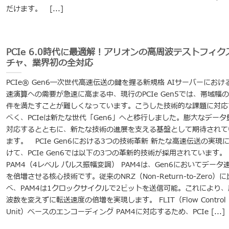
だけます。 [...]
PCIe 6.0時代に最適解！アリオンの高周波テストフィク
チャ、業界初の全対応
PCIe® Gen6─次世代高速伝送の鍵を握る新規格 AIサーバーにおけ
速演算への需要が急速に高まる中、現行のPCIe Gen5では、帯域幅
件を満たすことが難しくなっています。こうした技術的な課題に対応
べく、PCIeは新たな世代「Gen6」へと移行しました。膨大なデータ
対応するとともに、新たな技術の進展を支える基盤として期待されて
ます。 PCIe Gen6における3つの技術革新 新たな高速伝送の実現
けて、PCIe Gen6では以下の3つの革新的技術が採用されています。
PAM4（4レベル パルス振幅変調） PAM4は、Gen6においてデータ
を倍増させる核心技術です。従来のNRZ（Non-Return-to-Zero）に
べ、PAM4は1クロックサイクルで2ビットを送信可能。これにより、
波数を変えずに転送速度の倍増を実現します。 FLIT（Flow Control
Unit）ベースのエンコーディング PAM4に対応するため、PCIe [...]