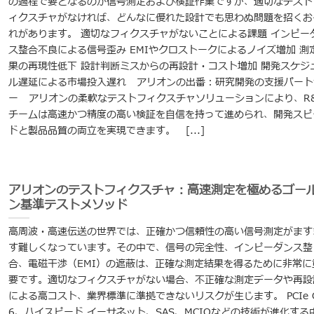
の過程で要となるのが信号測定および検証作業ですが、適切なテスト
ィクスチャがなければ、どんなに優れた設計でも思わぬ問題を招くお
れがあります。 適切なフィクスチャがないことによる課題 インピー
ス整合不良による信号歪み EMIやクロストークによるノイズ増加 測
果の再現性低下 設計判断ミスからの再設計・コスト増加 開発スケジ
ル遅延による市場投入遅れ アリオンの出番：研究開発の支援パート
ー アリオンの柔軟なテストフィクスチャソリューションにより、R
チームは高速かつ精度の高い検証を自信を持って進められ、開発スピ
ドと製品品質の両立を実現できます。 [...]
アリオンのテストフィクスチャ：高速測定を極めるゴー
ン基準テストメソッド
高周波・高速伝送の世界では、正確かつ信頼性の高い信号測定がます
す難しくなっています。その中で、信号の完全性、インピーダンス整
合、電磁干渉（EMI）の遮蔽は、正確な測定結果を得るために非常に
要です。適切なフィクスチャがない場合、不正確な測定データや再設
による高コスト、業界標準に準拠できないリスクが生じます。 PCIe G
6、ハイスピード イーサネット、SAS、MCIOなどの技術が進化する