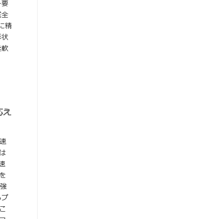
ト要
完全
）に精
形状
柔軟
応え
速
は
高速
を
強
らプ
こ