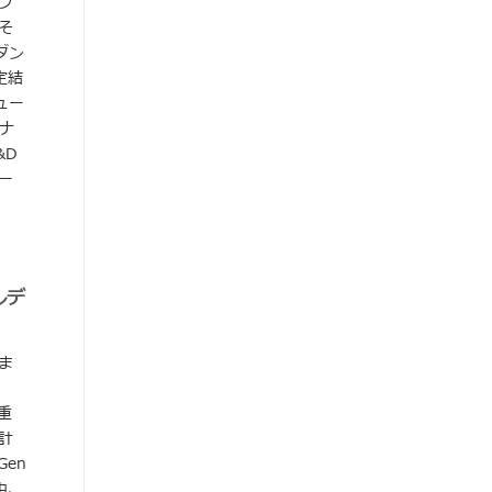
フ
そ
ダン
定結
ュー
ナ
&D
ー
ルデ
ま
重
計
en
中、