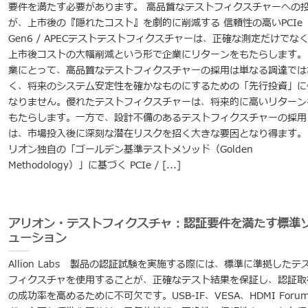
要件を満たす必要があります。 高品質なテストフィクスチャーへの
が、上市後の『隠れたコスト』を劇的に削減する 信頼性の高いPCIe
Gen6 / APECテストテストフィクスチャーは、正確な測定だけでな
上市後コストの大幅削減という形で企業にリターンをもたらします。
業にとって、高品質なテストフィクスチャーの採用は単なる調達では
く、将来のシステム安定性を確かなものにするための「先行投資」に
なりません。優れたテストフィクスチャーは、将来的に高いリターン
もたらします。一方で、設計不備のあるテストフィクスチャーの採用
は、市場投入後に深刻な潜在リスクを招く大きな要因となり得ます。
リオン独自の「ゴールデン基準テストメソッド（Golden
Methodology）」に基づく PCIe / [...]
アリオン・テストフィクスチャ：認証要件を満たす標準
ューション
Allion Labs 製品の認証試験を実施する際には、標準に準拠したテ
フィクスチャを使用することが、正確なテスト結果を保証し、認証取
の成功率を高めるために不可欠です。USB-IF、VESA、HDMI Forum