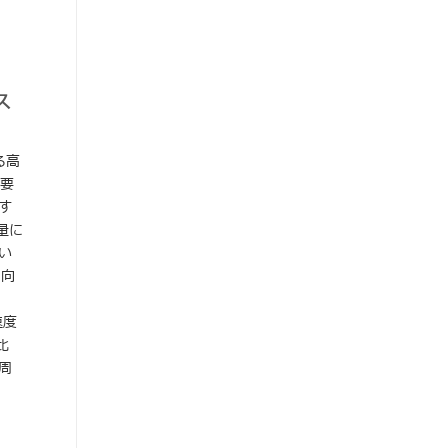
ス
る高
の要
す
量に
い
に向
速度
比
周