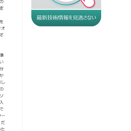
の
定
を
リオ
ぞ
、
標準
い
分
か
新し
の
ソ
入
で
ツー
くだ
いた