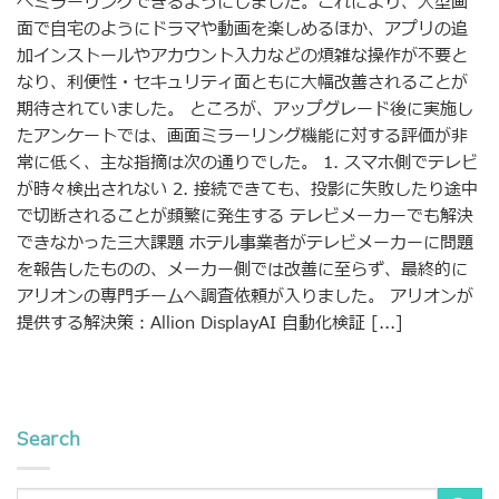
へミラーリングできるようにしました。これにより、大型画
面で自宅のようにドラマや動画を楽しめるほか、アプリの追
加インストールやアカウント入力などの煩雑な操作が不要と
なり、利便性・セキュリティ面ともに大幅改善されることが
期待されていました。 ところが、アップグレード後に実施し
たアンケートでは、画面ミラーリング機能に対する評価が非
常に低く、主な指摘は次の通りでした。 1. スマホ側でテレビ
が時々検出されない 2. 接続できても、投影に失敗したり途中
で切断されることが頻繁に発生する テレビメーカーでも解決
できなかった三大課題 ホテル事業者がテレビメーカーに問題
を報告したものの、メーカー側では改善に至らず、最終的に
アリオンの専門チームへ調査依頼が入りました。 アリオンが
提供する解決策：Allion DisplayAI 自動化検証 [...]
Search