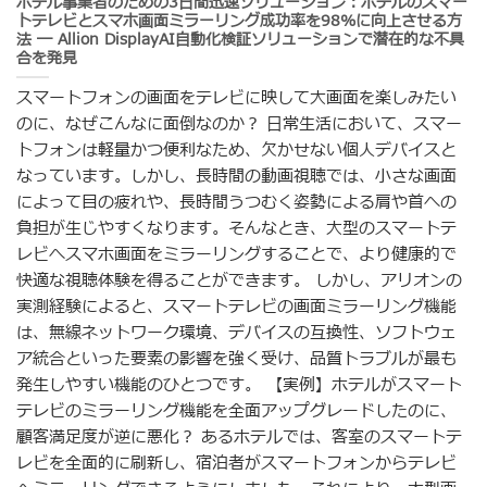
ホテル事業者のための3日間迅速ソリューション：ホテルのスマー
トテレビとスマホ画面ミラーリング成功率を98%に向上させる方
法 ― Allion DisplayAI自動化検証ソリューションで潜在的な不具
合を発見
スマートフォンの画面をテレビに映して大画面を楽しみたい
のに、なぜこんなに面倒なのか？ 日常生活において、スマー
トフォンは軽量かつ便利なため、欠かせない個人デバイスと
なっています。しかし、長時間の動画視聴では、小さな画面
によって目の疲れや、長時間うつむく姿勢による肩や首への
負担が生じやすくなります。そんなとき、大型のスマートテ
レビへスマホ画面をミラーリングすることで、より健康的で
快適な視聴体験を得ることができます。 しかし、アリオンの
実測経験によると、スマートテレビの画面ミラーリング機能
は、無線ネットワーク環境、デバイスの互換性、ソフトウェ
ア統合といった要素の影響を強く受け、品質トラブルが最も
発生しやすい機能のひとつです。 【実例】ホテルがスマート
テレビのミラーリング機能を全面アップグレードしたのに、
顧客満足度が逆に悪化？ あるホテルでは、客室のスマートテ
レビを全面的に刷新し、宿泊者がスマートフォンからテレビ