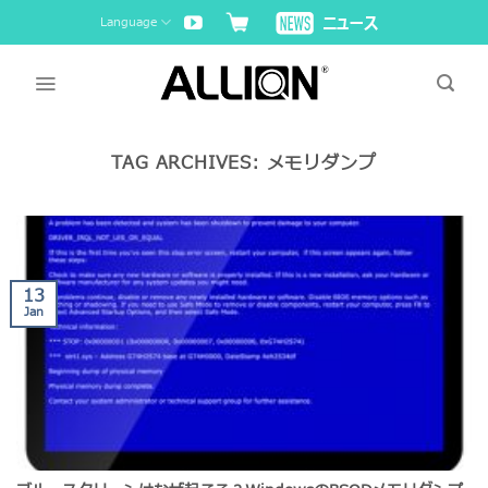
Skip
Language
to
content
TAG ARCHIVES:
メモリダンプ
13
Jan