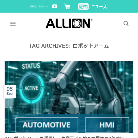
Skip
Language
to
content
TAG ARCHIVES:
ロボットアーム
05
Sep