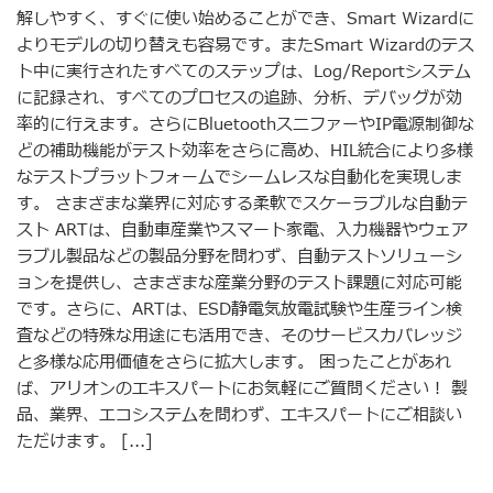
解しやすく、すぐに使い始めることができ、Smart Wizardに
よりモデルの切り替えも容易です。またSmart Wizardのテス
ト中に実行されたすべてのステップは、Log/Reportシステム
に記録され、すべてのプロセスの追跡、分析、デバッグが効
率的に行えます。さらにBluetoothスニファーやIP電源制御な
どの補助機能がテスト効率をさらに高め、HIL統合により多様
なテストプラットフォームでシームレスな自動化を実現しま
す。 さまざまな業界に対応する柔軟でスケーラブルな自動テ
スト ARTは、自動車産業やスマート家電、入力機器やウェア
ラブル製品などの製品分野を問わず、自動テストソリューシ
ョンを提供し、さまざまな産業分野のテスト課題に対応可能
です。さらに、ARTは、ESD静電気放電試験や生産ライン検
査などの特殊な用途にも活用でき、そのサービスカバレッジ
と多様な応用価値をさらに拡大します。 困ったことがあれ
ば、アリオンのエキスパートにお気軽にご質問ください！ 製
品、業界、エコシステムを問わず、エキスパートにご相談い
ただけます。 [...]