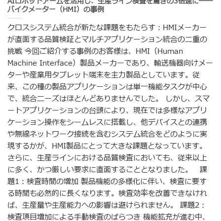
AIロボットアームを活用し、生産ライン検査を驚きの3倍速に――
バイクメーター（HMI）の事例
クロスシステム統合が新たな課題をもたらす：HMIメーカー
が直面する品質検証とマルチアプリケーション統合の二重の
挑戦 今回ご紹介する事例のお客様は、HMI（Human
Machine Interface）製品メーカーであり、輸送機器向けメー
ターや産業用タブレット端末を主力製品としています。従
来、この種の製品アプリケーションは単一機能タスクが中心
で、統合ニーズはほとんどありませんでした。 しかし、スマ
ートアプリケーションの台頭により、現在では多様なアプリ
ケーション操作をシームレスに搭載し、他デバイスとの連携
や無線ネットワーク接続を含むシステム統合をどのように実
現するかが、HMI製品にとって大きな課題となっています。
さらに、生産ラインにおける品質検査においても、従来以上
に多く、かつ厳しい要求に直面することとなりました。 課
題1：検査時間の増加 製品機能の多様化に伴い、検査に要す
る時間も必然的に長くなります。検査効率を改善できなけれ
ば、生産量や生産能力への影響は避けられません。 課題2：
検査項目増加による手動検査のばらつき 機能拡充が進む中、