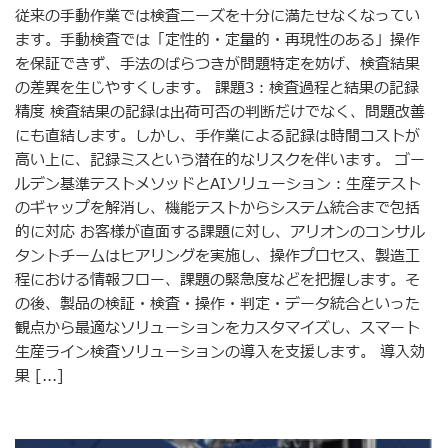
従来の手動作業では検査ニーズを十分に満たせなくなってい
ます。手動検査では「定性的・定量的・再現性のある」操作
を保証できず、手法のばらつきが問題特定を妨げ、検査結果
の差異を生じやすくします。 課題3：検査過程と結果の記録
精度 検査結果の記録は出荷可否の判断だけでなく、問題改善
にも直結します。しかし、手作業による記録は時間コストが
高い上に、記録ミスという潜在的なリスクを伴います。 ゴー
ルデン基準テストメソッドとAIソリューション：生産テスト
のギャップを解消し、機能テストからシステム統合まで包括
的に対応 お客様が直面する課題に対し、アリオンのコンサル
タントチームはヒアリングを実施し、操作プロセス、製造工
程における情報フロー、課題の緊急度などを把握します。そ
の後、製品の検証・検査・操作・判定・データ統合といった
観点から最適なソリューションをカスタマイズし、スマート
生産ライン検査ソリューションの導入を支援します。 導入効
果 [...]