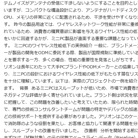
テムノイズがアンテナの受信に干渉しないようにすることを目的とし
いますが、コンパクトな構造設計により、アンテナがハードディスク
CPU、メモリの非常に近くに配置されるため、干渉を受けやすくなり
す。 昨今の製品用途では、ワイヤレスネットワーク性能が非常に重
れているため、消費者の購買意欲に影響を与えるワイヤレス性能の低
をいかに回避するかが、ミニPC製品が直面する重要な課題となって
す。 ミニPCのワイヤレス性能低下の実例紹介 一般に、ブランドメー
ーが製品の開発をODMに委託する際、製品が国際規制に準拠してい
とを要求する一方、多くの場合、性能の重要性を見落としがちです。
リオンは長年にわたって大手PCブランドやODMメーカーとの協業し
り、ミニPCの設計におけるワイヤレス性能の低下がもたらす潜在リ
を十分に理解しています。以下は、実際のプロジェクトの一例を紹介
ます。 背景 あるミニPCはスループットが低いため、市場で消費者
ネガティブな評価が多く寄せられていました。ブランド側は状況を早
に把握して、この問題を改善したいと考えていたため、限られた時間
で、専門の技術コンサルタントチームが問題の特定やデバッグの加速
どの技術サポートを提供する必要がありました。アリオンはこのケー
で消防隊のような役割を果たし、お客様と協力して関連する問題を分
し、スループットの改善を行いました。 改善前 分析を開始する前
まずDUT（試験対象）の元の状態でベースラインデータ（Baseline