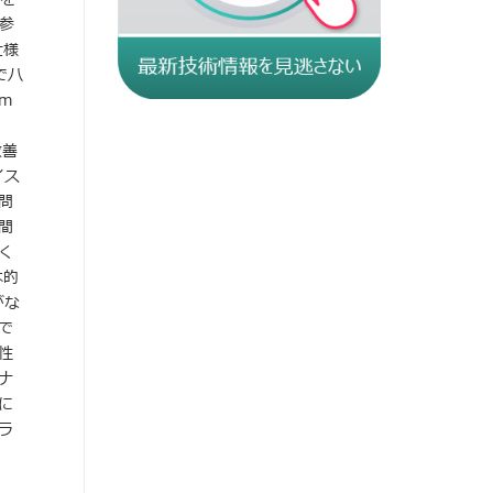
参
仕様
でハ
m
改善
イス
問
間
く
本的
がな
で
性
ナ
に
ラ