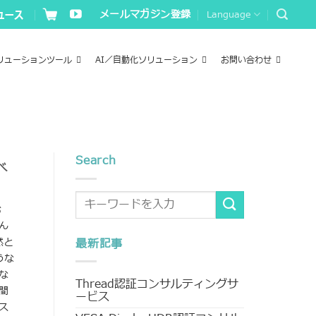
メールマガジン登録
Language
リューションツール
AI／自動化ソリューション
お問い合わせ
Search
べ
お
ん
然と
最新記事
うな
な
Thread認証コンサルティングサ
間
ービス
ス