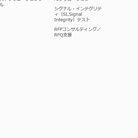
ル
シグナル・インテグリテ
ィ（SI,Signal
Integrity）テスト
RFPコンサルティング／
RFQ支援