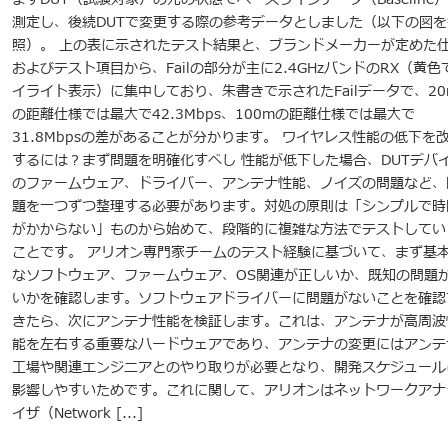
測定し、後続DUTで変更する際の参考データとしました（以下の図を
照）。 上の表に示されたテスト結果と、ブランドメーカーが定めた
およびテスト項目から、Failの部分が主に2.4GHzバンドのRX（黄色
イライト表示）に集中しており、朱書きで示されたFailデータで、20
の距離仕様では最大で42.3Mbps、100mの距離仕様では最大で
31.8Mbpsの差があることが分かります。 ワイヤレス性能の低下を
するには？まず問題を明確化すべし 性能が低下した場合、DUTデバ
のファームウェア、ドライバー、アンテナ性能、ノイズの問題など、
題を一つずつ整理する必要があります。対処の原則は「シンプルで時
がかからない」ものから始めて、段階的に複雑な方法でテストしてい
ことです。 アリオン専門家チームのテスト経験に基づいて、まず基
なソフトウェア、ファームウェア、OS関連が正しいか、既知の問題
いかを確認します。ソフトウェアドライバーに問題がないことを確認
きたら、次にアンテナ性能を検証します。これは、アンテナが高周波
能を左右する重要なハードウェアであり、アンテナの変更にはアンテ
工場や関連エンジニアとのやり取りが必要となり、開発スケジュール
影響しやすいためです。これに関して、アリオンはネットワークアナ
イザ（Network [...]