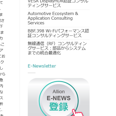
VESA DisplayHDR認証コンサル
て
ティングサービス
、
Automotive Ecosystem &
ま
Application Consulting
視さ
Services
下
BBF.398 Wi-Fiパフォーマンス認
いま
証コンサルティングサービス
カ
無線通信（RF）コンサルティン
るこ
グサービス：部品からシステム
ア
までの統合最適化
てお
スク
E-Newsletter
し
から
急
内
な
ス
析
に、
）を