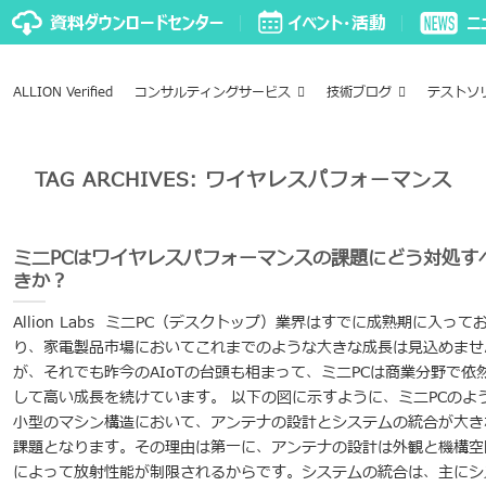
ALLION Verified
コンサルティングサービス
技術ブログ
テストソ
TAG ARCHIVES:
ワイヤレスパフォーマンス
ミニPCはワイヤレスパフォーマンスの課題にどう対処す
きか？
Allion Labs ミニPC（デスクトップ）業界はすでに成熟期に入って
り、家電製品市場においてこれまでのような大きな成長は見込めませ
が、それでも昨今のAIoTの台頭も相まって、ミニPCは商業分野で依
して高い成長を続けています。 以下の図に示すように、ミニPCのよ
小型のマシン構造において、アンテナの設計とシステムの統合が大き
課題となります。その理由は第一に、アンテナの設計は外観と機構空
によって放射性能が制限されるからです。システムの統合は、主にシ