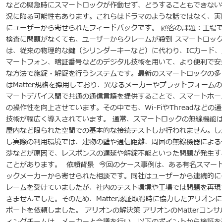
などの緊急時にスマートロックが作動せず、どうすることもできない
況に陥る可能性もあります。これらはドラマのような話ではなく、実
にユーザーから寄せられたフィードバックです。 顧客の課題：工場
検査に問題がなくても、ユーザーからクレームが殺到 スマートロッ
は、従来の物理的な鍵（シリンダーキーなど）に代わり、ICカード、
マートフォン、暗証番号などのデジタル技術を用いて、より便利で安
な方法で施錠・解錠を行うシステムです。最新のスマートロックの多
はMatter規格を採用しており、異なるメーカーやプラットフォーム
マートデバイス間で共通の通信言語を提供することで、スマートホー
の操作性を向上させています。その中でも、Wi-FiやThreadなどの
技術が幅広く導入されています。 通常、スマートロックの無線機能
屋内など限られた空間での基本的な接続テストしか行われません。し
し実際の利用環境では、建物の壁や通信距離、周囲の無線機器による
渉などが原因で、レスポンスの遅延や解錠不能といった問題が発生す
ことがあります。 依頼背景 今回のケース事例は、ある有名スマー
ックメーカーから寄せられた相談です。同社はユーザーから連続的に
レームを受けていましたが、社内のテスト環境や工場では問題を再現
きませんでした。そのため、Matter認証取得時に協力したアリオン
ポートを依頼しました。 アリオンの解決策 アリオンのMatterコンサ
ィングチームは、メーカーと会議を行い、以下のポイントから検証を