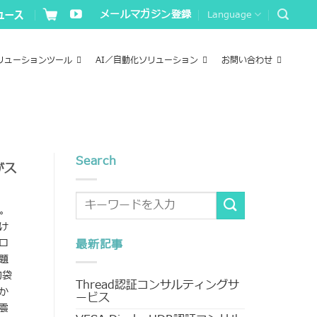
メールマガジン登録
Language
リューションツール
AI／自動化ソリューション
お問い合わせ
Search
がス
た。
け
ロ
最新記事
題
物袋
Thread認証コンサルティングサ
か
ービス
震