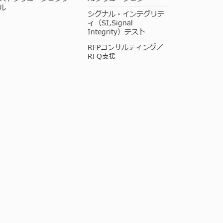
ル
シグナル・インテグリテ
ィ（SI,Signal
Integrity）テスト
RFPコンサルティング／
RFQ支援