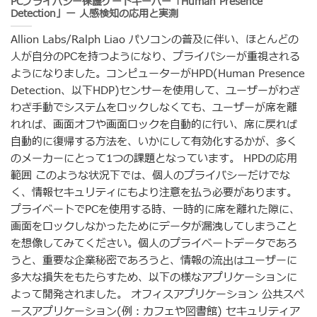
PCプライバシー保護ゲートキーパー「Human Presence
Detection」ー 人感検知の応用と実測
Allion Labs/Ralph Liao パソコンの普及に伴い、ほとんどの
人が自分のPCを持つようになり、プライバシーが重視される
ようになりました。コンピューターがHPD(Human Presence
Detection、以下HDP)センサーを使用して、ユーザーがわざ
わざ手動でシステムをロックしなくても、ユーザーが席を離
れれば、画面オフや画面ロックを自動的に行い、席に戻れば
自動的に復帰する方法を、いかにして有効化するかが、多く
のメーカーにとって1つの課題となっています。 HPDの応用
範囲 このような状況下では、個人のプライバシーだけでな
く、情報セキュリティにもより注意を払う必要があります。
プライベートでPCを使用する時、一時的に席を離れた隙に、
画面をロックしなかったためにデータが漏洩してしまうこと
を想像してみてください。個人のプライベートデータであろ
うと、重要な企業秘密であろうと、情報の流出はユーザーに
多大な損失をもたらすため、以下の様なアプリケーションに
よって開発されました。 オフィスアプリケーション 公共スペ
ースアプリケーション(例：カフェや図書館) セキュリティア