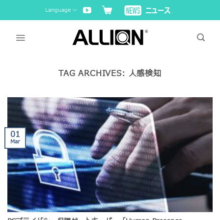
Skip
Language
to
content
TAG ARCHIVES:
人感検知
01
Mar