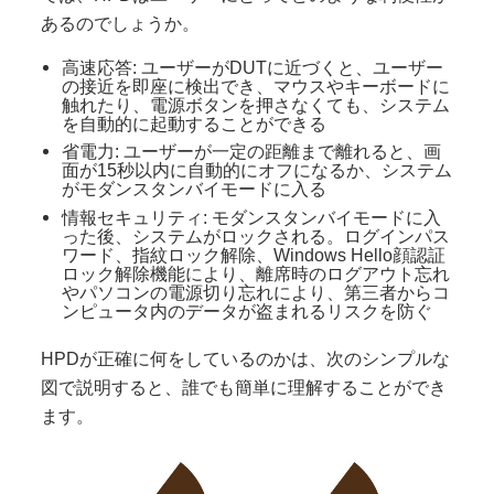
あるのでしょうか。
高速応答: ユーザーがDUTに近づくと、ユーザー
の接近を即座に検出でき、マウスやキーボードに
触れたり、電源ボタンを押さなくても、システム
を自動的に起動することができる
省電力: ユーザーが一定の距離まで離れると、画
面が15秒以内に自動的にオフになるか、システム
がモダンスタンバイモードに入る
情報セキュリティ: モダンスタンバイモードに入
った後、システムがロックされる。ログインパス
ワード、指紋ロック解除、Windows Hello顔認証
ロック解除機能により、離席時のログアウト忘れ
やパソコンの電源切り忘れにより、第三者からコ
ンピュータ内のデータが盗まれるリスクを防ぐ
HPDが正確に何をしているのかは、次のシンプルな
図で説明すると、誰でも簡単に理解することができ
ます。