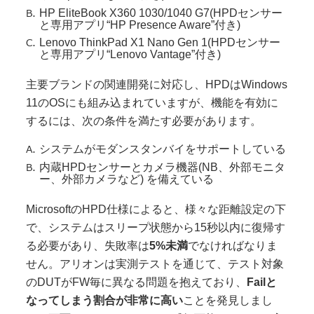
HP EliteBook X360 1030/1040 G7(HPDセンサー
と専用アプリ“HP Presence Aware”付き)
Lenovo ThinkPad X1 Nano Gen 1(HPDセンサー
と専用アプリ“Lenovo Vantage”付き)
主要ブランドの関連開発に対応し、HPDはWindows
11のOSにも組み込まれていますが、機能を有効に
するには、次の条件を満たす必要があります。
システムがモダンスタンバイをサポートしている
内蔵HPDセンサーとカメラ機器(NB、外部モニタ
ー、外部カメラなど) を備えている
MicrosoftのHPD仕様によると、様々な距離設定の下
で、システムはスリープ状態から15秒以内に復帰す
る必要があり、失敗率は
5%未満
でなければなりま
せん。アリオンは実測テストを通じて、テスト対象
のDUTがFW毎に異なる問題を抱えており、
Failと
なってしまう割合が非常に高い
ことを発見しまし