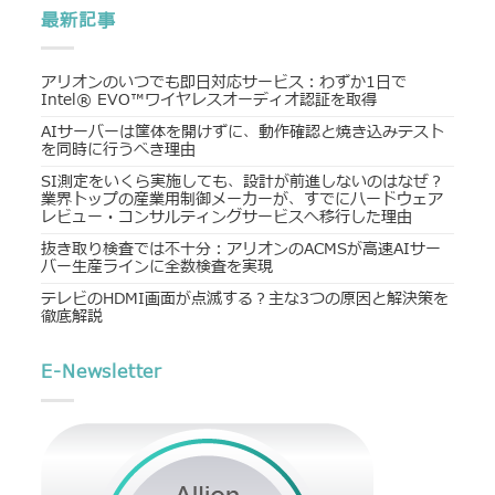
最新記事
アリオンのいつでも即日対応サービス：わずか1日で
Intel® EVO™ワイヤレスオーディオ認証を取得
AIサーバーは筐体を開けずに、動作確認と焼き込みテスト
を同時に行うべき理由
SI測定をいくら実施しても、設計が前進しないのはなぜ？
業界トップの産業用制御メーカーが、すでにハードウェア
レビュー・コンサルティングサービスへ移行した理由
抜き取り検査では不十分：アリオンのACMSが高速AIサー
バー生産ラインに全数検査を実現
テレビのHDMI画面が点滅する？主な3つの原因と解決策を
徹底解説
E-Newsletter