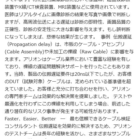
装置やX線/CT検査装置、MRI装置などに使用されています。
医師はリアルタイムに画像診断の結果を写真や画像で判断し
ますが、高周波伝送による遅延は診断の即時性、画質品質の
正確性、診断の安定性に大きな影響を与えます。もし誤判断
になってしまえば、悲惨な結果が生じます。 事例 伝搬遅延
（Propagation delay）は、市販のケーブル・アセンブリ
(Cable Assembly)や未加工の裸線（Raw Cable）に影響を与
えます。アリオンはケーブル業界において豊富な経験を有し
ており、裸線の遅延問題解決サポートを行ったこともありま
す。当時、製品の伝搬遅延要件は20ns以下でしたが、お客様
のDUT（試験対象）ケーブルは、定められている基準値を超
えていました。お客様と充分に打ち合わせを行い、アリオン
の専門家チームは効果的な解決策を提案しました。 テストや
最適化を行わずにこの裸線を利用してしまう場合、前述した
通り潜在的なリスク事象が発生する可能性があります。
Faster、Easier、Better ― 最も信頼できるケーブル検証
コンサルタント 伝搬遅延を効果的に解決するため、アリオン
のテストチームは長年の経験を活かし、さまざまなサンプル