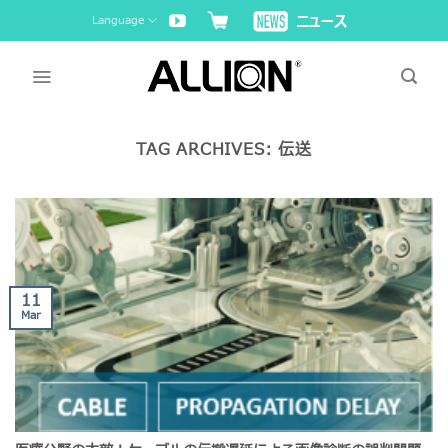
Skip
Language
to
content
TAG ARCHIVES:
伝送
11
Mar