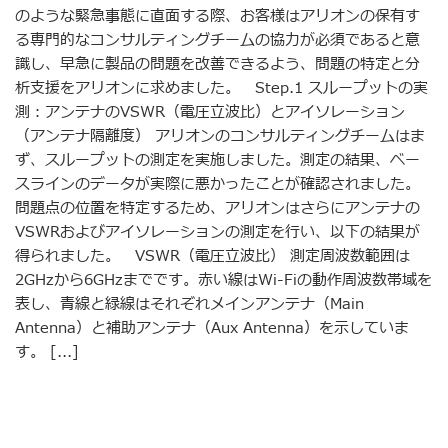
のような緊急事態に直面する際、お客様はアリオンの保有す
る専門的なコンサルティングチームの協力が必須であると意
識し、早急に製品の問題を改善できるよう、問題の特定と分
析支援をアリオンに求めました。 Step.1 スループットの実
測：アンテナのVSWR（電圧立波比）とアイソレーション
（アンテナ隔離度） アリオンのコンサルティングチームはま
ず、スループットの測定を実施しました。測定の結果、ベー
スラインのデータが実際に悪かったことが確認されました。
問題点の位置を特定するため、アリオンはさらにアンテナの
VSWRおよびアイソレーションの測定を行い、以下の結果が
得られました。 VSWR（電圧立波比） 測定周波数範囲は
2GHzから6GHzまでです。赤い線はWi-Fiの動作周波数帯域を
表し、青線と緑線はそれぞれメインアンテナ（Main
Antenna）と補助アンテナ（Aux Antenna）を示していま
す。 [...]