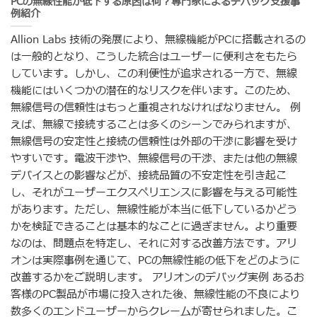
PCの無線性能が低下する原因は何？専門家によるデバッグ支援事
例紹介
Allion Labs 技術の発展により、無線機能がPCに搭載されるの
は一般的となり、こうした統合はユーザーに便利さをもたら
しています。しかし、この利便性が追求される一方で、無線
機能にはいくつかの潜在的なリスクを伴います。このため、
無線信号の信頼性はもっと重視されなければなりません。 例
えば、無線で接続することは多くのシーンでみられますが、
無線信号の安定性と接続の信頼性は外部の干渉に影響を受け
やすいです。電波干渉や、無線信号の干渉、または他の無線
デバイスとの影響などが、接続品質の不安定性を引き起こ
し、それがユーザーエクスペリエンスに影響を与える可能性
があります。ただし、無線性能が本当に低下しているかどう
かを検証できることは基本的なことに過ぎません。より重要
なのは、問題点を特定し、それに対する改善方法です。アリ
オンは実際事例を通じて、PCの無線性能の低下をどのように
改善するかをご説明します。 アリオンのデバッグ実例 あるお
客様のPC製品が市場に投入された後、無線性能の不良により
数多くのエンドユーザーからクレームが寄せられました。こ