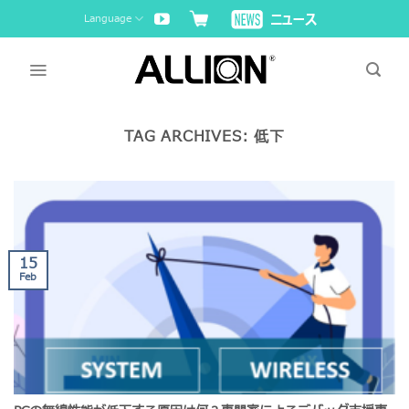
Skip
Language
to
content
TAG ARCHIVES:
低下
15
Feb