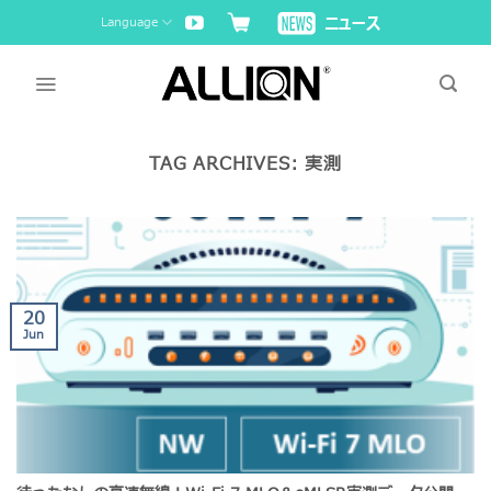
Skip
Language
to
content
TAG ARCHIVES:
実測
20
Jun