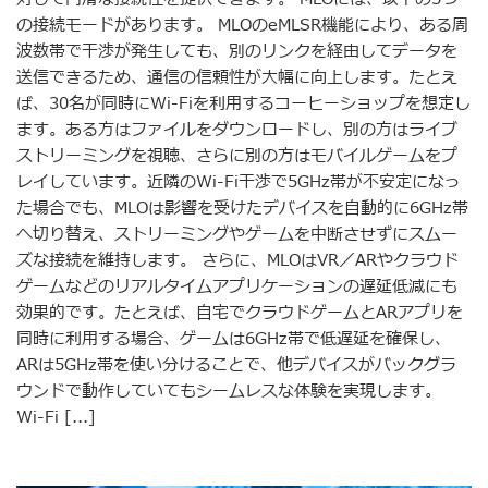
の接続モードがあります。 MLOのeMLSR機能により、ある周
波数帯で干渉が発生しても、別のリンクを経由してデータを
送信できるため、通信の信頼性が大幅に向上します。たとえ
ば、30名が同時にWi-Fiを利用するコーヒーショップを想定し
ます。ある方はファイルをダウンロードし、別の方はライブ
ストリーミングを視聴、さらに別の方はモバイルゲームをプ
レイしています。近隣のWi-Fi干渉で5GHz帯が不安定になっ
た場合でも、MLOは影響を受けたデバイスを自動的に6GHz帯
へ切り替え、ストリーミングやゲームを中断させずにスムー
ズな接続を維持します。 さらに、MLOはVR／ARやクラウド
ゲームなどのリアルタイムアプリケーションの遅延低減にも
効果的です。たとえば、自宅でクラウドゲームとARアプリを
同時に利用する場合、ゲームは6GHz帯で低遅延を確保し、
ARは5GHz帯を使い分けることで、他デバイスがバックグラ
ウンドで動作していてもシームレスな体験を実現します。
Wi-Fi [...]