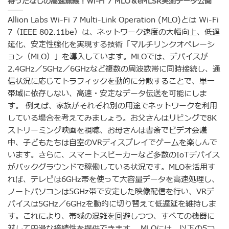
待ったなしの高速無線！Wi-Fi 7 MLO＆eMLSR実測データ公開
Allion Labs Wi-Fi 7 Multi-Link Operation (MLO)とは Wi-Fi
7（IEEE 802.11be）は、ネットワーク速度の大幅向上、低遅
延化、安定性強化を実現する技術「マルチリンクオペレーシ
ョン（MLO）」を導入しています。MLOでは、デバイスが
2.4GHz／5GHz／6GHzなど複数の周波数帯に同時接続し、通
信状況に応じてトラフィックを動的に分散することで、単一
帯域に依存しない、高速・安定なデータ伝送を可能にしま
す。 例えば、家族がそれぞれ別の用途でネットワークを利用
している場合を考えてみましょう。お父さんはリビングで8K
ストリーミング映画を視聴、お母さんは書斎でビデオ会議
中、子どもたちは自室のVRディスプレイでゲームを楽しんで
います。さらに、スマートスピーカーなど多数のIoTデバイス
がバックグラウンドで稼働している状況です。MLOを活用す
れば、テレビは6GHz帯を使って大容量データを高速処理し、
ノートパソコンは5GHz帯で安定した映像配信を行い、VRデ
バイスは5GHz／6GHzを動的に切り替えて低遅延を維持しま
す。これにより、帯域の混雑を回避しつつ、すべての機器に
対して円滑な接続性を提供できます。 MLOには、以下の5つ