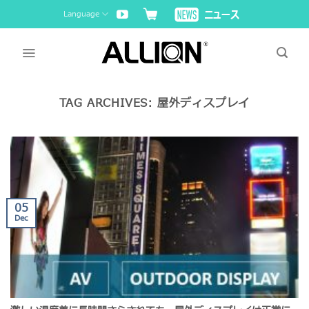
Skip
Language
to
content
TAG ARCHIVES:
屋外ディスプレイ
05
Dec