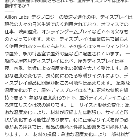
激しい温度差に長時間さらされても、屋外ディスプレイは正常に
動作するか？
Allion Labs テクノロジーの急速な進化の中、ディスプレイは
現代の人々の日常生活で広く利用されており、オフィスでの
仕事、映画鑑賞、オンラインゲームプレイなどで不可欠なも
のとなっています。また、ディスプレイは商業広告で最もよ
く使用されるツールでもあり、その多くはショーウィンドウ
や屋外、駅の待合室や屋外の壁などに配置されています。 一
般的な屋内用ディスプレイに比べ、屋外ディスプレイは昼
夜、四季、気候による温度変化の影響を大きく受けます。急
激な温度の変化や、長時間にわたる寒暖サイクルにより、デ
ィスプレイ製品に問題が起こる可能性は高まります。 急激な
温度変化の下で、屋外ディスプレイは本当に正常な状態を維
持できる？ 急激な温度変化の下で、屋外ディスプレイに起こ
る潜在リスクは次の通りです。 1. サイズと形状の変化：急
激な温度変化により、材料が収縮または膨張し、サイズと形
状が変化する可能性があります。特に正確なサイズを保つ必
要がある用途では、製品の機能と性能に影響える可能性があ
ります。 2. 材料の損傷：急激な温度変化により一部材料が