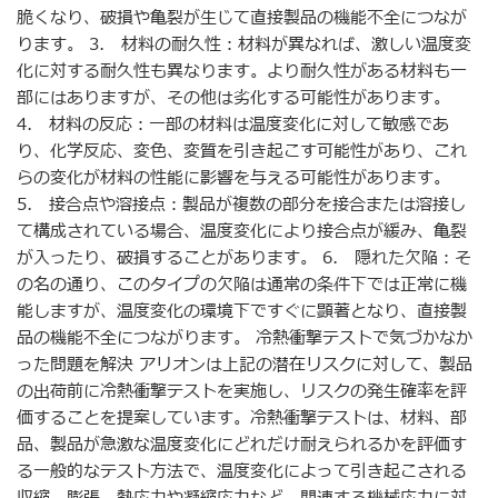
脆くなり、破損や亀裂が生じて直接製品の機能不全につなが
ります。 3. 材料の耐久性：材料が異なれば、激しい温度変
化に対する耐久性も異なります。より耐久性がある材料も一
部にはありますが、その他は劣化する可能性があります。
4. 材料の反応：一部の材料は温度変化に対して敏感であ
り、化学反応、変色、変質を引き起こす可能性があり、これ
らの変化が材料の性能に影響を与える可能性があります。
5. 接合点や溶接点：製品が複数の部分を接合または溶接し
て構成されている場合、温度変化により接合点が緩み、亀裂
が入ったり、破損することがあります。 6. 隠れた欠陥：そ
の名の通り、このタイプの欠陥は通常の条件下では正常に機
能しますが、温度変化の環境下ですぐに顕著となり、直接製
品の機能不全につながります。 冷熱衝撃テストで気づかなか
った問題を解決 アリオンは上記の潜在リスクに対して、製品
の出荷前に冷熱衝撃テストを実施し、リスクの発生確率を評
価することを提案しています。冷熱衝撃テストは、材料、部
品、製品が急激な温度変化にどれだけ耐えられるかを評価す
る一般的なテスト方法で、温度変化によって引き起こされる