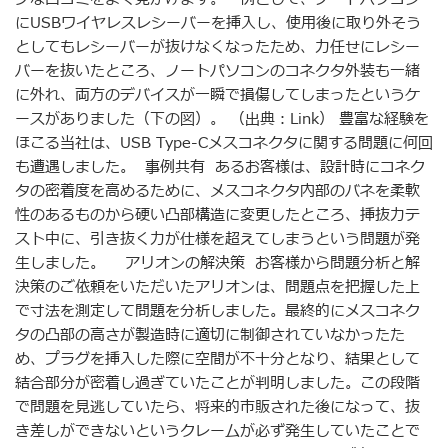
にUSBワイヤレスレシーバーを挿入し、使用後に取り外そう
としてもレシーバーが抜けなくなったため、力任せにレシー
バーを抜いたところ、ノートパソコンのコネクタ外装も一緒
に外れ、両方のデバイスが一瞬で損傷してしまったというケ
ースがありました（下の図）。 （出典：Link） 豊富な経験を
ほこる当社は、USB Type-Cメスコネクタに関する問題に何回
も遭遇しました。 事例共有 あるお客様は、設計時にコネク
タの密着度を高めるために、メスコネクタ内部のバネを柔軟
性のあるものから硬い凸部構造に変更したところ、挿抜力テ
スト中に、引き抜く力が仕様を超えてしまうという問題が発
生しました。 アリオンの解決策 お客様から問題分析と解
決策のご依頼をいただいたアリオンは、問題点を把握した上
で寸法を測定して問題を分析しました。最終的にメスコネク
タの凸部の高さが製造時に適切に制御されていなかったた
め、プラグを挿入した際に空間が不十分となり、結果として
結合部分が密着し過ぎていたことが判明しました。この段階
で問題を見逃していたら、将来的市販された後になって、抜
き差しができないというクレームが必ず発生していたことで