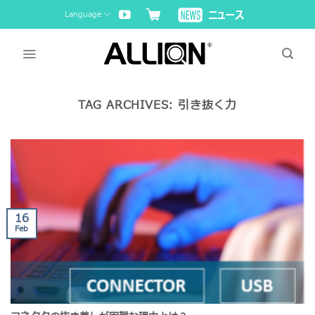
Skip
Language
to
content
TAG ARCHIVES:
引き抜く力
16
Feb