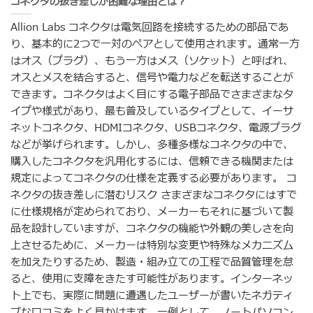
コネクタの抜き差しが困難な理由とは？
Allion Labs コネクタは電気回路を接続するための部品であ
り、基本的に2つで一対のペアとして使用されます。通常一方
はオス（プラグ）、もう一方はメス（ソケット）と呼ばれ、
オスとメスを結合すると、信号や電力などを転送することが
できます。コネクタはよく目にする電子部品でさまざまなタ
イプや様式があり、最も普及しているタイプとして、イーサ
ネットコネクタ、HDMIコネクタ、USBコネクタ、電源プラグ
などが挙げられます。しかし、多種多様なコネクタの中で、
購入したコネクタを汎用化するには、信頼できる機関または
規定によってコネクタの仕様を定義する必要があります。 コ
ネクタの抜き差しに潜むリスク さまざまなコネクタにはすで
に仕様規格が定められており、メーカーもそれに基づいて製
品を設計していますが、コネクタの機能や外観の美しさを向
上させるために、メーカーは特別な変更や特殊なメカニズム
を加えたりするため、製造・組み立ての工程で品質管理を怠
ると、使用に支障をきたす可能性があります。インターネッ
ト上でも、実際に問題に遭遇したユーザーが書いたネガティ
ブな口コミをよく見かけます。一例として、ノートパソコン