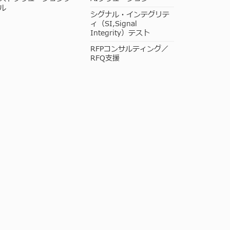
ル
シグナル・インテグリテ
ィ（SI,Signal
Integrity）テスト
RFPコンサルティング／
RFQ支援