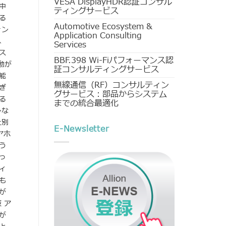
VESA DisplayHDR認証コンサル
中
ティングサービス
る
Automotive Ecosystem &
ォン
Application Consulting
、
Services
ス
BBF.398 Wi-Fiパフォーマンス認
動が
証コンサルティングサービス
能
無線通信（RF）コンサルティン
ぎ
グサービス：部品からシステム
る
までの統合最適化
ンな
た別
E-Newsletter
ヤホ
う
っ
ィ
も
が
 ア
が