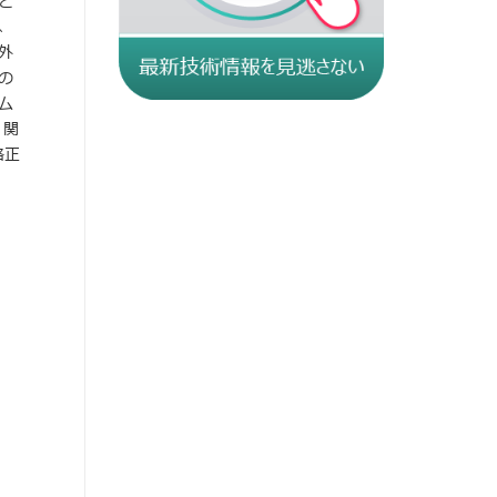
と
、
外
の
ム
。関
格正