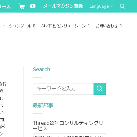
メールマガジン登録
Language
リューションツール
AI／自動化ソリューション
お問い合わせ
Search
旅行
商
し
最新記事
う
い
クを
Thread認証コンサルティングサ
通常
ービス
ゲ