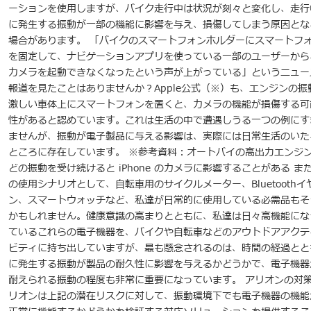
ーションを使用しますが、バイク走行中は状況が刻々と変化し、走行
に発生する振動が一部の機能に影響を与え、損傷してしまう原因とな
場合があります。 「バイクのスマートフォンホルダーにスマートフ
を固定して、ナビゲーションアプリを使っている一部のユーザーから
カメラを起動できなくなったという声が上がっている」というニュー
報道を見たことはありませんか？Apple公式（※）も、エンジンの振
激しい車体上にスマートフォンを置くと、カメラの機能が損傷する可
性があると認めています。これは生活の中で遭遇しうる一つの例にす
ませんが、振動が電子製品に与える影響は、実際には日常生活のいた
ところに存在しています。 ※参考資料：オートバイの高出力エンジ
どの振動を受け続けると iPhone のカメラに影響することがある ま
の使用シナリオとして、自転車用のサイクルメーター、Bluetoothイ
ン、スマートウォッチなど、私達が日常的に使用している必需品もそ
かもしれません。健康意識の高まりとともに、私達は日々高機能にな
ているこれらの電子機器を、バイクや自転車などのアウトドアアクテ
ビティに持ち出していますが、最も懸念されるのは、時間の経過とと
に発生する振動が製品の耐久性に影響を与えるかどうかで、電子機器
耐えられる振動の程度も非常に重要になっています。 アリオンの対策
リオンは上記の潜在リスクに対して、振動環境下でも電子機器の機能