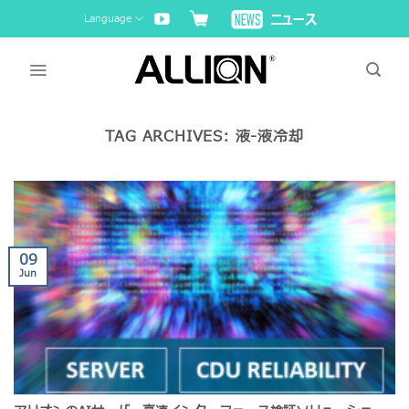
Skip
Language
to
content
TAG ARCHIVES:
液-液冷却
09
Jun