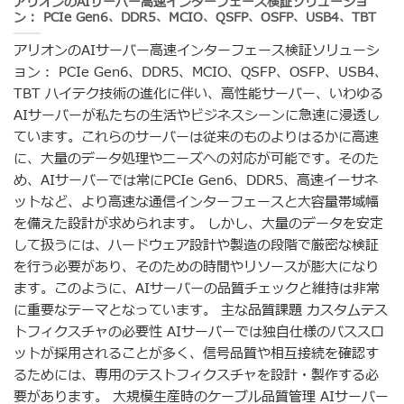
アリオンのAIサーバー高速インターフェース検証ソリューショ
ン： PCIe Gen6、DDR5、MCIO、QSFP、OSFP、USB4、TBT
アリオンのAIサーバー高速インターフェース検証ソリューシ
ョン： PCIe Gen6、DDR5、MCIO、QSFP、OSFP、USB4、
TBT ハイテク技術の進化に伴い、高性能サーバー、いわゆる
AIサーバーが私たちの生活やビジネスシーンに急速に浸透し
ています。これらのサーバーは従来のものよりはるかに高速
に、大量のデータ処理やニーズへの対応が可能です。そのた
め、AIサーバーでは常にPCIe Gen6、DDR5、高速イーサネ
ットなど、より高速な通信インターフェースと大容量帯域幅
を備えた設計が求められます。 しかし、大量のデータを安定
して扱うには、ハードウェア設計や製造の段階で厳密な検証
を行う必要があり、そのための時間やリソースが膨大になり
ます。このように、AIサーバーの品質チェックと維持は非常
に重要なテーマとなっています。 主な品質課題 カスタムテス
トフィクスチャの必要性 AIサーバーでは独自仕様のバススロ
ットが採用されることが多く、信号品質や相互接続を確認す
るためには、専用のテストフィクスチャを設計・製作する必
要があります。 大規模生産時のケーブル品質管理 AIサーバー