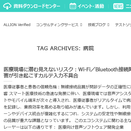
ALLION Verified
コンサルティングサービス
技術ブログ
テストソ
TAG ARCHIVES:
病院
医療現場に潜む見えないリスク：Wi-Fi／Bluetooth接続
害が引き起こすカルテ入力不具合
医療従事者と患者の信頼危機：無線接続品質が問診データの正確性に
響 スマート医療技術の急速な発展に伴い、医療現場では音声アシス
トやモバイル端末が次々と導入され、医療従事者がリアルタイムで病
を記録し、業務効率を高める取り組みが進んでいます。しかし、利用
ーンやデバイス統合が複雑化するにつれ、システムの安定性や無線接
の品質が重大な課題となっています。 このエコシステムに関わる主
レーヤーは以下の通りです： 医療向け音声ソフトウェア開発企業