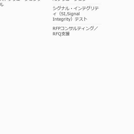
ル
シグナル・インテグリテ
ィ（SI,Signal
Integrity）テスト
RFPコンサルティング／
RFQ支援