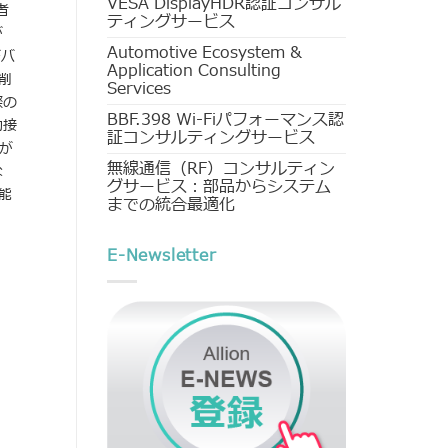
VESA DisplayHDR認証コンサル
者
ティングサービス
が
Automotive Ecosystem &
デバ
Application Consulting
削
Services
際の
BBF.398 Wi-Fiパフォーマンス認
動接
証コンサルティングサービス
が
無線通信（RF）コンサルティン
な
グサービス：部品からシステム
能
までの統合最適化
E-Newsletter