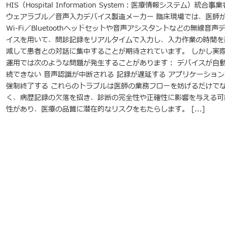
HIS（Hospital Information System：医療情報システム）統合事業
ウェアラブル／音声入力デバイス製造メーカー 臨床現場では、医師
Wi-Fi／Bluetoothヘッドセットや音声アシスタントなどの無線音声
イスを用いて、問診記録をリアルタイムで入力し、入力作業の時間を
減して患者との対話に集中することが期待されています。 しかし実
運用では次のような問題が発生することがあります： デバイスが自
続できない 音声認識が中断される 記録が遅延する アプリケーション
強制終了する これらのトラブルは医師の業務フローを妨げるだけで
く、病歴記録の欠落を招き、診断の完全性や正確性に影響を与える可
性があり、医療の品質に潜在的なリスクをもたらします。 [...]