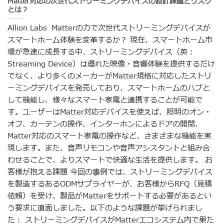
Matter対応の次世代ストリーミングデバイスの設計課題とリスク
とは？
Allion Labs Matterの力で次世代ストリーミングデバイスが
スマートホーム体験を変革するか？ 現在、スマートホーム市
場が急速に成長する中、ストリーミングデバイス（英：
Streaming Device）は優れた映像・音響体験を提供するだけ
でなく、より多くのメーカーがMatter規格に対応したストリ
ーミングデバイスを発売しており、スマートホームのハブと
して機能し、様々なスマート家電と連携することが可能で
す。ユーザーはMatter対応デバイスを使えば、照明のオン・
オフ、カーテンの操作、インターホンによるドアの開閉、
Matter対応のスマート家電の操作など、さまざまな機能を実
現します。また、音声リモコンや音声アシスタントと組み合
わせることで、よりスマートで快適な生活を提供します。 お
客様が抱える課題 今回の事例では、ストリーミングデバイス
を製造するあるODMサプライヤーが、お客様からRFQ（見積
依頼）を受け、製品がMatterをサポートする必要があるとい
う要求に直面しました。以下のような課題が挙げられまし
た： ストリーミングデバイスがMatterエコシステム内で果た