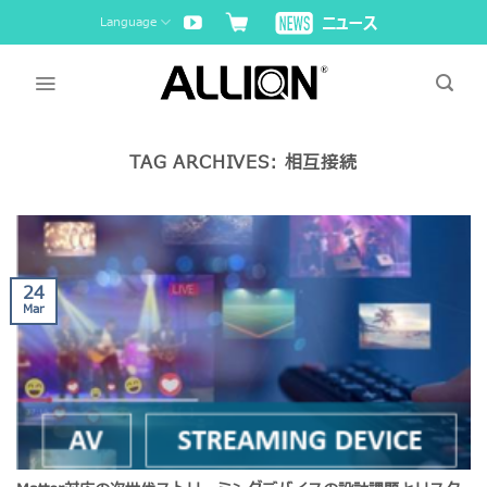
Skip
Language
to
content
TAG ARCHIVES:
相互接続
24
Mar