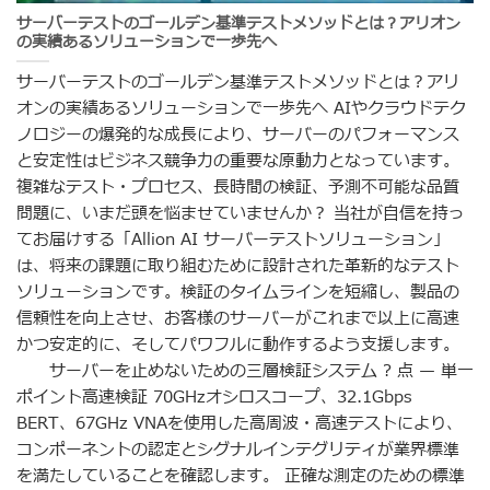
サーバーテストのゴールデン基準テストメソッドとは？アリオン
の実績あるソリューションで一歩先へ
サーバーテストのゴールデン基準テストメソッドとは？アリ
オンの実績あるソリューションで一歩先へ AIやクラウドテク
ノロジーの爆発的な成長により、サーバーのパフォーマンス
と安定性はビジネス競争力の重要な原動力となっています。
複雑なテスト・プロセス、長時間の検証、予測不可能な品質
問題に、いまだ頭を悩ませていませんか？ 当社が自信を持っ
てお届けする「Allion AI サーバーテストソリューション」
は、将来の課題に取り組むために設計された革新的なテスト
ソリューションです。検証のタイムラインを短縮し、製品の
信頼性を向上させ、お客様のサーバーがこれまで以上に高速
かつ安定的に、そしてパワフルに動作するよう支援します。
サーバーを止めないための三層検証システム ? 点 — 単一
ポイント高速検証 70GHzオシロスコープ、32.1Gbps
BERT、67GHz VNAを使用した高周波・高速テストにより、
コンポーネントの認定とシグナルインテグリティが業界標準
を満たしていることを確認します。 正確な測定のための標準