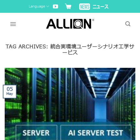
Skip
Language
to
content
TAG ARCHIVES:
統合実環境ユーザーシナリオ工学サ
ービス
05
May