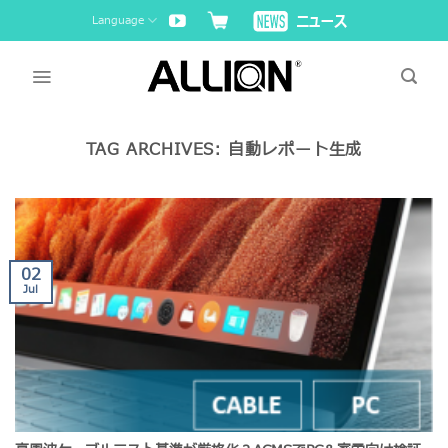
Skip
Language
to
content
TAG ARCHIVES:
自動レポート生成
02
Jul