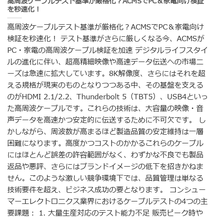
高周波ケーブルテスト基準が厳格化？ACMSでPC＆家電向け検証
を秒速化！
高周波ケーブルテスト基準が厳格化？ACMSでPC＆家電向け
検証を秒速化！ テスト基準がさらに厳しくなる今、ACMSが
PC・家電の高周波ケーブル検証を加速 デジタルライフスタイ
ルの進化に伴い、超高精細映像や高速データ伝送への市場ニ
ーズは急速に拡大しています。8K解像度、さらにはそれを超
える規格が現実のものとなりつつある中、その基盤を支える
のがHDMI 2.1/2.2、Thunderbolt 5（TBT5）、USB4といっ
た高周波ケーブルです。これらの技術は、大容量の映像・音
声データを高速かつ安定的に伝送するために不可欠です。 し
かしながら、周波数が高まるほど製造品質の安定維持は一層
困難になります。高度かつコストのかかるこれらのケーブル
にはほとんど誤差の許容範囲がなく、わずかな不良でも製品
返品や悪評、さらにはブランドイメージの低下を招きかねま
せん。このような激しい競争環境下では、品質管理は単なる
技術要件を超え、ビジネス成功の要となります。 コンシュー
マーエレクトロニクス業界におけるケーブルテストの4つの主
要課題： 1. 大量生産対応のテスト能力不足 販売ピーク時や