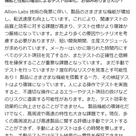
機能と性能の増加によるテスト効率化、お悩みありませんか？
Allion Labs 技術の発展に伴い、製品のさまざまな機能が増加
し、転送速度も向上しています。これにより、関連テストの
品質と効率に対する課題が高まり、テスト仕様がより複雑か
つ厳格になっています。またより多くの要因やシナリオを考
慮する必要がありますが、短い開発期間、生産スケジュール
が求められています。メーカーはいかに限られた時間内にす
べてのテスト項目を完了するか、またテストの正確性と信頼
性を確保することが重要な課題となっています。 まだ手動で
テストを行っていますか？潜在的なリスクを見落とす可能性
あり！ 製品にさまざまな機能を搭載する一方、その検証テス
トはより複雑になっています。人による操作でテストを実施
すると、不適切な操作によるエラーやテスト項目の抜けなど
のリスクに直面する可能性があります。また、テスト効率を
効果的に向上させることができません。 製品機能の複雑化だ
けでなく、高周波や高速の特性も大きな課題です。現在、多
くの高周波および高速製品に関する評価は手動でテストする
ことができず、手動によるテストは多くの時間を要します。
また、手動テストではテスト結果の一貫性を保証できませ