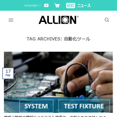
Skip
Language
to
content
TAG ARCHIVES:
自動化ツール
17
Feb