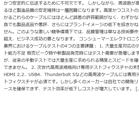
かつ安定的に伝送するために不可欠です。 しかしながら、周波数が
るほど製造品質の安定維持は一層困難になります。高度かつコストの
かるこれらのケーブルにはほとんど誤差の許容範囲がなく、わずかな
良でも製品返品や悪評、さらにはブランドイメージの低下を招きかね
せん。このような激しい競争環境下では、品質管理は単なる技術要件
超え、ビジネス成功の要となります。 コンシューマーエレクトロニ
業界におけるケーブルテストの4つの主要課題： 1. 大量生産対応の
ト能力不足 販売ピーク時や新製品発売時にはテスト需要が急増しま
が、従来の手動テストでは大量生産に求められる精度とスピードを確
できません。 2. 次世代高周波規格向け専用テストフィクスチャの未
HDMI 2.2、USB4、Thunderbolt 5などの高周波ケーブルには専用
トフィクスチャが必須です。しかし多くのメーカーは自社での開発リ
ースを確保できず、テスト効率が低下しコストが増大しています。 [..