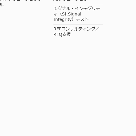
ル
シグナル・インテグリテ
ィ（SI,Signal
Integrity）テスト
RFPコンサルティング／
RFQ支援