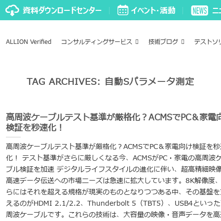
ALLION Verified
コンサルティングサービス
技術ブログ
テストソ
TAG ARCHIVES:
自動Sパラメータ測定
高周波ケーブルテスト基準が厳格化？ACMSでPC＆家電
検証を秒速化！
高周波ケーブルテスト基準が厳格化？ACMSでPC＆家電向け検証を秒
化！ テスト基準がさらに厳しくなる今、ACMSがPC・家電の高周波
ブル検証を加速 デジタルライフスタイルの進化に伴い、超高精細映
高速データ伝送への市場ニーズは急速に拡大しています。8K解像度
らにはそれを超える規格が現実のものとなりつつある中、その基盤を
えるのがHDMI 2.1/2.2、Thunderbolt 5（TBT5）、USB4といっ
周波ケーブルです。これらの技術は、大容量の映像・音声データを高