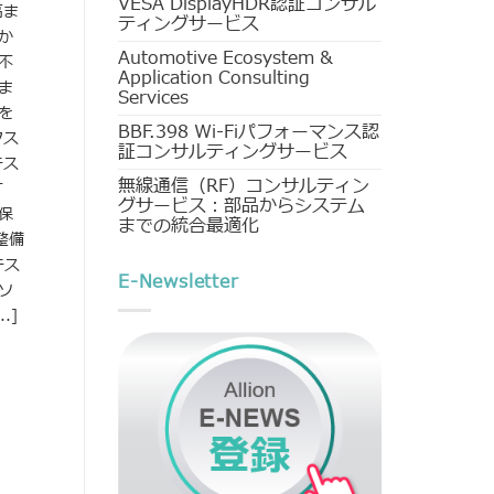
VESA DisplayHDR認証コンサル
高ま
ティングサービス
か
Automotive Ecosystem &
不
Application Consulting
ま
Services
を
BBF.398 Wi-Fiパフォーマンス認
クス
証コンサルティングサービス
テス
無線通信（RF）コンサルティン
す
グサービス：部品からシステム
保
までの統合最適化
整備
テス
E-Newsletter
ソ
.]