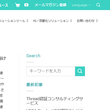
メールマガジン登録
Language
リューションツール
AI／自動化ソリューション
お問い合わせ
Search
向け
速
ケー
像や
最新記事
、さ
支
Thread認証コンサルティングサ
た高
ービス
速