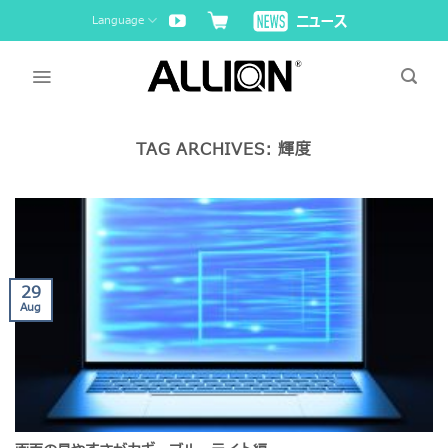
Skip
Language
to
content
TAG ARCHIVES:
輝度
29
Aug