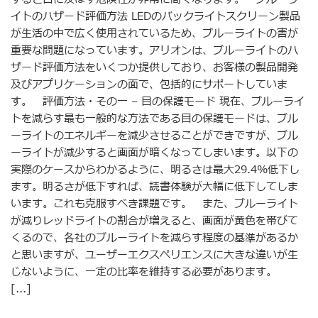
イトのハザード評価方法 LEDのバックライトスクリーン製品
が生活の中で広く使用されているため、ブルーライトの害が
重要な問題になっています。アリオンは、ブルーライトのハ
ザード評価方法をいくつか提供しており、お客様の製品開発
及びアプリケーションの面で、包括的にサポートしていま
す。 評価方法・その一 – 目の保護モード 現在、ブルーライ
トを減らす最も一般的な方法である目の保護モードは、ブル
ーライトのエネルギーを減少させることができですが、ブル
ーライトが減少すると画面が暗くなってしまいます。以下の
実際のケースからわかるように、明るさは最大29.4%低下し
ます。明るさが低下すれば、読書体験が大幅に低下してしま
います。これも克服すべき課題です。 また、ブルーライト
が減りレッドライトの割合が増えると、画面が黄色を帯びて
くるので、各社のブルーライトを減らす程度の基準があるか
と思いますが、ユーザーエクスペリエンスに大きな違いが生
じないように、一定の比率を維持する必要があります。
[...]