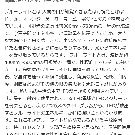
画面の見やすさがカギーブルーライト編
ブルーライトとは 人間の目が知覚できる光は可視光と呼ば
れ、赤、オレンジ、黄、緑、青、藍、紫の7色の光で構成され
ています。可視光の波長は約380nm～780nmの一種の電磁波
で、宇宙空間でエネルギーと運動量を伝達できるため、大き
な太陽の下で暑く感じたり、車のヘッドライトに直接照らさ
れたときに刺さるように感じたりするのは、光からエネルギ
ーを受け取っているからです。 ブルーライトとは、波長が約
400nm～500nmの可視光の一種で、比較的エネルギーの強い
光です。高強度のブルーライトは角膜を通って眼球に入った
後、水晶体を通って網膜に到達し、角膜の炎症、乾燥、白内
障、網膜症およびその他の眼の疾患を引き起こす恐れがあり
ます。 私たちの生活の中でLED製品が多く利用されていま
す。最も一般的に使用されている LED電球とLEDスクリーン
を例にとると、次の2つのスペクトログラムから、LEDが放出
するブルーライトのエネルギーが特に強いことがわかりま
す。これこそがブルーライトが危険であるという主な原因
で、特にLEDスクリーン製品を直接目で見るなど、長時間使用
すると目に及ぼす危険性が非常に高くなります。 ブルーラ