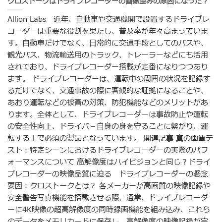
クロストークはドライブレコーダーの画像歪みの原因になった？
Allion Labs 近年、自動車や交通機関で設置するドライブレ
コーダーは重要な役割を果たし、普及率が年々高まっていま
す。自動車だけでなく、日常的に交通手段としてのバスや、
観光バス、物流輸送用のトラック、トレーラーなどにも活用
されており、ドライブレコーダー搭載が定番になりつつあり
ます。 ドライブレコーダーは、運転中の周囲の状況を記録す
るだけでなく、交通事故の際に客観的な証拠になることや、
あおり運転などの被害の対策、防犯機能などのメリットがあ
ります。全体として、ドライブレコーダーは事故防止や運転
の安全性向上、ドライバ－自身の身を守ることに繋がり、運
転する上で必須の製品となっています。 関連記事 真の画質テ
スト：特定シーンにおけるドライブレコーダーの実際のパフ
ォーマンスについて 高解像度はハイビジョンと同じ？ドライ
ブレコーダーの映像品質に迫る ドライブレコーダーの懸念
要因：クロストークとは？ 各メーカーが高画質の映像記録や
安全警告写真機能を搭載させる際、通常、ドライブレコーダ
ーに4K映像の超高解像度の同時録画機能を組み込み、これら
のデータをメモリカードに保存し、高解像度の映像記録が完