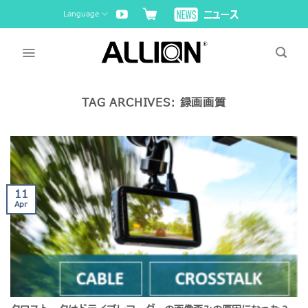
Skip
Language
to
content
TAG ARCHIVES:
録画画質
11
Apr