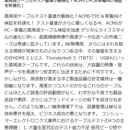
高周波ケーブルテスト基準が厳格化？ACMSでPC＆家電向け検証
を秒速化！
高周波ケーブルテスト基準が厳格化？ACMSでPC＆家電向け
検証を秒速化！ テスト基準がさらに厳しくなる今、ACMSが
PC・家電の高周波ケーブル検証を加速 デジタルライフスタイ
ルの進化に伴い、超高精細映像や高速データ伝送への市場ニ
ーズは急速に拡大しています。8K解像度、さらにはそれを超
える規格が現実のものとなりつつある中、その基盤を支える
のがHDMI 2.1/2.2、Thunderbolt 5（TBT5）、USB4といっ
た高周波ケーブルです。これらの技術は、大容量の映像・音
声データを高速かつ安定的に伝送するために不可欠です。 し
かしながら、周波数が高まるほど製造品質の安定維持は一層
困難になります。高度かつコストのかかるこれらのケーブル
にはほとんど誤差の許容範囲がなく、わずかな不良でも製品
返品や悪評、さらにはブランドイメージの低下を招きかねま
せん。このような激しい競争環境下では、品質管理は単なる
技術要件を超え、ビジネス成功の要となります。 コンシュー
マーエレクトロニクス業界におけるケーブルテストの4つの主
要課題： 1. 大量生産対応のテスト能力不足 販売ピーク時や