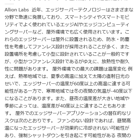
Allion Labs 近年、エッジサーバーテクノロジーはさまざまな
分野で急速に発展しており、スマートシティやスマートモビ
リティでよく使われているエッジAIやエッジコンピューティ
ングサーバーなど、屋外環境でも広く使用されています。こ
れらのエッジサーバーは屋外に設置されるため、防水・防塵
性を考慮してファンレス設計が採用されることが多く、また
設置場所を考慮して小型に設計されていることが一般的です
が、小型かつファンレス設計であるがゆえに、放熱性や耐久
性に問題があります。 屋外環境での最大の課題は温度変化 例
えば、熱帯地域では、夏季の高温に加えて太陽の直射日光の
せいで、エッジサーバーの温度が60度以上の高温に達する可
能性がある一方で、寒帯地域では冬の夜間の気温が-40度以下
になることがあります。また、昼夜の温度差が大きい地域や
季節によっては、温度差が40度以上に達することもありま
す。 屋外でのエッジサーバーアプリケーションの潜在的なリ
スクは次のとおりです。 ファンのない設計であれば、昼間高
温になったエッジサーバーが効果的に冷却されない可能性が
あり、強制シャットダウンを引き起こす可能性がある 夜間の