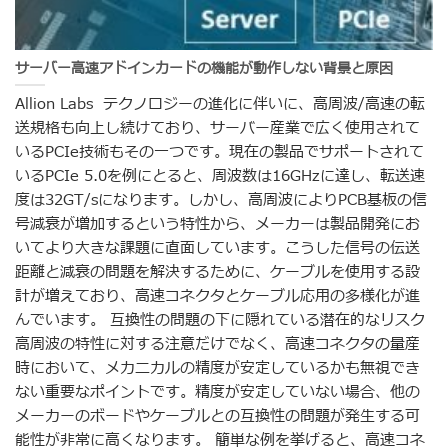
サーバー高速アドインカードの機能が動作しない背景と原因
Allion Labs テクノロジーの進化に伴いに、高周波/高速の転
送規格も向上し続けており、サーバー産業で広く使用されて
いるPCIe技術もその一つです。現在の製品でサポートされて
いるPCIe 5.0を例にとると、周波数は16GHzに達し、転送速
度は32GT/sになります。しかし、高周波によりPCB基板の信
号減衰が増加するという特性から、メーカーは製品開発にお
いてより大きな課題に直面しています。こうした信号の伝送
距離と減衰の問題を解決するために、ケーブルを使用する設
計が増えており、高速コネクタとケーブル応用の多様化が進
んでいます。 互換性の問題の下に隠れている潜在的なリスク
高周波の特性に対する注意だけでなく、高速コネクタの量産
時において、メカニカルの精度が安定しているかも無視でき
ない重要なポイントです。精度が安定していない場合、他の
メーカーのボードやケーブルとの互換性の問題が発生する可
能性が非常に高くなります。 簡単な例を挙げると、高速コネ