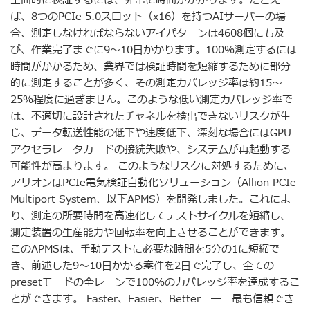
全面的に検証するには、非常に時間がかかります。たとえ
ば、8つのPCIe 5.0スロット（x16）を持つAIサーバーの場
合、測定しなければならないアイパターンは4608個にも及
び、作業完了までに9〜10日かかります。100％測定するには
時間がかかるため、業界では検証時間を短縮するために部分
的に測定することが多く、その測定カバレッジ率は約15〜
25％程度に過ぎません。このような低い測定カバレッジ率で
は、不適切に設計されたチャネルを検出できないリスクが生
じ、データ転送性能の低下や速度低下、深刻な場合にはGPU
アクセラレータカードの接続失敗や、システムが再起動する
可能性が高まります。 このようなリスクに対処するために、
アリオンはPCIe電気検証自動化ソリューション（Allion PCIe
Multiport System、以下APMS）を開発しました。これによ
り、測定の所要時間を高速化してテストサイクルを短縮し、
測定装置の生産能力や回転率を向上させることができます。
このAPMSは、手動テストに必要な時間を5分の1に短縮で
き、前述した9〜10日かかる案件を2日で完了し、全ての
presetモードの全レーンで100％のカバレッジ率を達成するこ
とができます。 Faster、Easier、Better ― 最も信頼でき