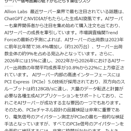
サーバー信号品質の低下がもたらす潜在リスク
Allion Labs 最近サーバー業界で最も注目されている話題は、
ChatGPTとNVIDIAがもたらした生成AI旋風です。AIサーバ
ーも業界関係者から注目を集め始めて購入注文も出ており、
AIサーバーの成長を牽引しています。市場調査機関Trend
Forceの最新の予測によれば、AIサーバーの出荷数は2023年
に前年比年間で38.4％増加し（約120万台）、サーバー出荷
数全体の約9％を占める見込みとなっています。さらに、
2026年には15％に達し、2022年から2026年におけるAIサー
バー出荷数の年間平均成長率が10.8％から22％に上方修正さ
れています。 AIサーバー内部の高速インターフェースには
PCI Express（PCIe）5.0技術が採用されており、双方向のス
ループットは約128GB/sに達し、大量のデータ転送と計算が
必要な各種生成AIアプリケーションをサポートしており、こ
れこそAIサーバーが成功する主な要因の一つでもあります。
そのため、PCIeチャネル設計の品質検証は非常に重要であ
り、電気信号のアイパターン測定がPCIeの最も一般的な検証
手法となっていますが、すべてのPCIe信号のアイパターンを