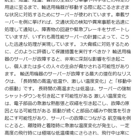
航空、海運、陸運、普段の生活から軍事や科学などの特定の
用途に至るまで、輸送用機器が移動する際に起こるさまざま
な状況に対処するためにサーバーが使われています。車載サ
ーバーを例に挙げれば、交通状況の検知や異常事態を迅速に
処理して通知し、障害物の回避や緊急ブレーキをサポートし
ていますが、いずれも高性能サーバーの計算によって、こう
した迅速な処理が実現しています。 3大脅威に対処するため
に、どのように評価して保護措置を実行すべきか？ 輸送用機
器のサーバーが故障すると、非常に深刻な影響を引き起こ
し、個人または多くの人々の生命が脅かされる可能性があり
ます。 輸送用機器のサーバーが故障する最大の潜在的なリス
クは、「長時間の高温/低温や、激しい温度変化」と「移動中
の振動」です。 長時間の高温または低温は、サーバーの強制
シャットダウンを引き起こす可能性がある 激しい温度変化
は、電子部品の急激な熱膨張と収縮を引き起こし、故障の原
因となる可能性がある 振動が続くと部品の緩みや脱落を引き
起こす可能性があり、サーバーの故障につながる 航空機を例
にとると、離陸時と着陸時に急激な温度変化が発生し、一定
高度の飛行時には極端な低温環境にさらされ、飛行中は常に