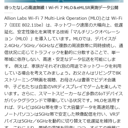
待ったなしの高速無線！Wi-Fi 7 MLO＆eMLSR実測データ公開
Allion Labs Wi-Fi 7 Multi-Link Operation (MLO)とは Wi-Fi
7（IEEE 802.11be）は、ネットワーク速度の大幅向上、低遅
延化、安定性強化を実現する技術「マルチリンクオペレーシ
ョン（MLO）」を導入しています。MLOでは、デバイスが
2.4GHz／5GHz／6GHzなど複数の周波数帯に同時接続し、通
信状況に応じてトラフィックを動的に分散することで、単一
帯域に依存しない、高速・安定なデータ伝送を可能にしま
す。 例えば、家族がそれぞれ別の用途でネットワークを利用
している場合を考えてみましょう。お父さんはリビングで8K
ストリーミング映画を視聴、お母さんは書斎でビデオ会議
中、子どもたちは自室のVRディスプレイでゲームを楽しんで
います。さらに、スマートスピーカーなど多数のIoTデバイス
がバックグラウンドで稼働している状況です。MLOを活用す
れば、テレビは6GHz帯を使って大容量データを高速処理し、
ノートパソコンは5GHz帯で安定した映像配信を行い、VRデ
バイスは5GHz／6GHzを動的に切り替えて低遅延を維持しま