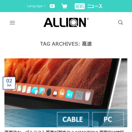
Skip
Language
to
content
TAG ARCHIVES:
高速
02
Jul