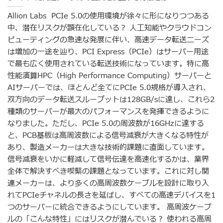
Allion Labs PCIe 5.0の使用環境が徐々に形になりつつある
中、潜在リスクが顕在化している？ 人工知能やクラウドコン
ピューティングの急速な発展に伴い、高速データ転送ニーズ
は増加の一途を辿り、PCI Express（PCIe）はサーバー用途
で最も広く使用されている転送技術になっています。特に高
性能演算HPC（High Performance Computing）サーバーと
AIサーバーでは、ほとんど全てにPCIe 5.0規格が導入され、
双方向のデータ転送スループットは128GB/sに達し、これら2
種類のサーバーが最大のパフォーマンスを発揮できるように
なりました。ただし、PCIe 5.0の周波数が16GHzに達する
と、PCB基板は高周波数による信号減衰が大きくなる特性が
あり、製造メーカーは大きな技術的課題に直面しています。
信号減衰をいかに軽減して信号伝達を高速化するかは、業界
全体で解決すべき喫緊の課題となっています。これに対し関
連メーカーは、より多くの高周波数ケーブルを設計に取り入
れてPCIeチャネルの長さを延ばし、すべての高速デバイスを1
つのサーバーに統合できるようにしています。 高周波ケーブ
ルの「こんな特性」にはリスクが潜んでいる？ 使われる高周