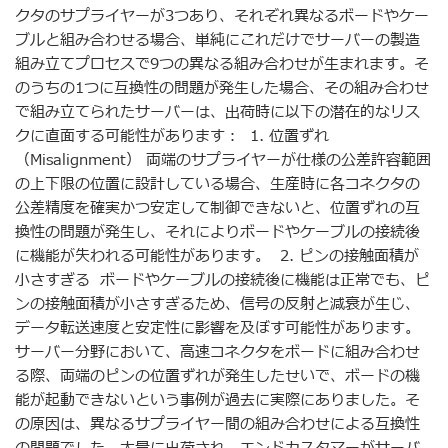
クタのサプライヤーが3つあり、それぞれ異なるボードやケー
ブルと組み合わせる場合、単純にこれだけでサーバーの製造
組み立てプロセスで9つの異なる組み合わせが生まれます。そ
のうちの1つに互換性の問題が発生した場合、その組み合わせ
で組み立てられたサーバーは、出荷時に以下の潜在的なリス
クに直面する可能性があります： 1. 位置ずれ
（Misalignment） 両端のサプライヤーが仕様の公差許容範囲
の上下限の位置に設計している場合、生産時に各コネクタの
公差精度を確実かつ安定して制御できないと、位置ずれの互
換性の問題が発生し、それによりボードやケーブルの接続後
に機能が失われる可能性があります。 2. ピンの接触面積が
小さすぎる ボードやケーブルの接続後に機能は正常でも、ピ
ンの接触面積が小さすぎるため、信号の反射と減衰が生じ、
データ転送速度と安定性に影響を及ぼす可能性があります。
サーバー分野において、高速コネクタをボードに組み合わせ
る際、両端のピンの位置ずれが発生したせいで、ボードの機
能が起動できないという事例が過去に実際にありました。そ
の原因は、異なるサプライヤー間の組み合わせによる互換性