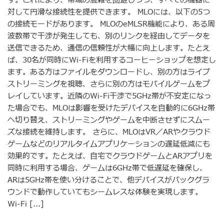
す。これにより、帯域の混雑を回避しつつ、すべての機器に
対して円滑な接続性を提供できます。 MLOには、以下の5つ
の接続モードがあります。 MLOのeMLSR機能により、ある周
波数帯で干渉が発生しても、別のリンクを経由してデータを
送信できるため、通信の信頼性が大幅に向上します。たとえ
ば、30名が同時にWi-Fiを利用するコーヒーショップを想定し
ます。ある方はファイルをダウンロードし、別の方はライブ
ストリーミングを視聴、さらに別の方はモバイルゲームをプ
レイしています。近隣のWi-Fi干渉で5GHz帯が不安定になっ
た場合でも、MLOは影響を受けたデバイスを自動的に6GHz帯
へ切り替え、ストリーミングやゲームを中断させずにスムー
ズな接続を維持します。 さらに、MLOはVR／ARやクラウド
ゲームなどのリアルタイムアプリケーションの遅延低減にも
効果的です。たとえば、自宅でクラウドゲームとARアプリを
同時に利用する場合、ゲームは6GHz帯で低遅延を確保し、
ARは5GHz帯を使い分けることで、他デバイスがバックグラ
ウンドで動作していてもシームレスな体験を実現します。
Wi-Fi [...]