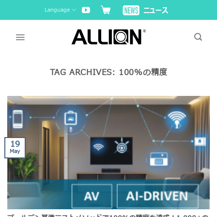
Skip
Language
to
content
TAG ARCHIVES:
100%の精度
19
May