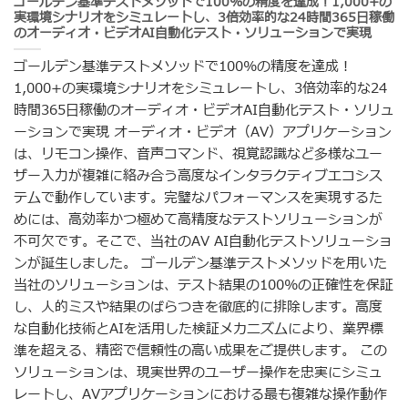
ゴールデン基準テストメソッドで100%の精度を達成！1,000+の
実環境シナリオをシミュレートし、3倍効率的な24時間365日稼働
のオーディオ・ビデオAI自動化テスト・ソリューションで実現
ゴールデン基準テストメソッドで100%の精度を達成！
1,000+の実環境シナリオをシミュレートし、3倍効率的な24
時間365日稼働のオーディオ・ビデオAI自動化テスト・ソリュ
ーションで実現 オーディオ・ビデオ（AV）アプリケーション
は、リモコン操作、音声コマンド、視覚認識など多様なユー
ザー入力が複雑に絡み合う高度なインタラクティブエコシス
テムで動作しています。完璧なパフォーマンスを実現するた
めには、高効率かつ極めて高精度なテストソリューションが
不可欠です。そこで、当社のAV AI自動化テストソリューショ
ンが誕生しました。 ゴールデン基準テストメソッドを用いた
当社のソリューションは、テスト結果の100%の正確性を保証
し、人的ミスや結果のばらつきを徹底的に排除します。高度
な自動化技術とAIを活用した検証メカニズムにより、業界標
準を超える、精密で信頼性の高い成果をご提供します。 この
ソリューションは、現実世界のユーザー操作を忠実にシミュ
レートし、AVアプリケーションにおける最も複雑な操作動作