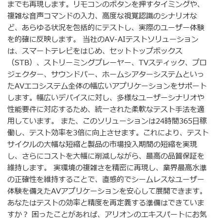
までも再現します。リモコンのボタンを押すタイミングや、
複雑な音声コマンドの入力、高度な視覚認識のシナリオな
ど、あらゆる状況を包括的にテストし、実際のユーザー体験
を的確に反映します。 当社のAV-AIテストソリューション
は、スマートテレビをはじめ、セットトップボックス
（STB）、ストリーミングプレーヤー、TVスティック、プロ
ジェクター、サウンドバー、ホームシアターシステムといっ
たAVエコシステム全体の幅広いアプリケーションをサポート
します。幅広いデバイスに対し、多様なユーザーシナリオや
性能要件に対応するため、統一された柔軟なテスト手法を適
用しています。 また、このソリューションは24時間365日稼
働し、テスト効率を3倍に向上させます。これにより、テスト
サイクルの大幅な短縮と製品の市場投入期間の短縮を実現
し、さらにコストを大幅に削減しながら、最高の品質保証を
維持します。 実環境の複雑さを精密に再現し、業界最高水準
の正確性を維持することで、直感的でシームレスなユーザー
体験を備えたAVアプリケーションを安心して展開できます。
あなたはテストの効率と精度を再定義する準備はできていま
すか？ 困ったことがあれば、アリオンのエキスパートにお気