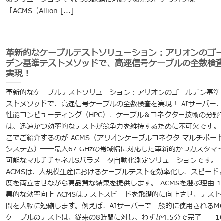
「ACMS（Allion [...]
革新的なケーブルテストソリューション：アリオンのゴ
デン基準テストメソッドで、高速信号ケーブルの全数検
実現！
革新的なケーブルテストソリューション：アリオンのゴールデン基準
ストメソッドで、高速信号ケーブルの全数検査を実現！ AIサーバー
性能コンピューティング（HPC）、ケーブル＆コネクター技術の分野
は、迅速かつ効率的なテストが競争力を維持するために不可欠です。
こでご紹介するのが ACMS（アリオンケーブルコネクタ マルチポー
システム）――最大67 GHzの帯域幅に対応した革新的かつカスタマ
可能なマルチチャネルSパラメータ自動化測定ソリューションです。
ACMSは、大規模生産におけるケーブルテストを効率化し、スピード
度を両立させながら高品質な結果を提供します。 ACMSを選ぶ理由 1.
異的な効率向上 ACMSはテストスピードを飛躍的に向上させ、テス
間を大幅に短縮します。例えば、AIサーバーで一般的に使用されるMC
ケーブルのテストは、従来の8時間に対し、わずか4.5分で完了――1