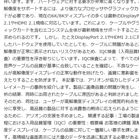
伴います。まず、ハードウェアに対する要求が非常に高くなります。
解像度をサポートするには、より強力なプロセッサやグラフィックカ
ドが必要であり、現在の6K/8Kディスプレイの多くは最新のDisplayPo
2.1やHDMI 2.1規格に対応しています。これにより、ケーブルやグ
ィックカードを含むエコシステム全体が最新規格をサポートすること
求められるのです。 しかし、たとえDisplayPort 2.1やHDMI 2.1に
したハードウェアを使用していたとしても、ケーブルに問題があると
解像度が正常に表示されないリスクがあるため、IQC検査（入荷品質
査）の重要性を浮き彫りにしています。IQC検査によって、すべての
音声ケーブルの品質が基準に合致していることを確認し、不良なケー
ルが高解像度ディスプレイの正常な動作を妨げたり、画質に悪影響を
えたりすることを防ぎます。 本記事では、アリオンが協力したディ
レイメーカーの事例を紹介します。製品に画像品質の問題が発生し、
析の結果、同時に出荷されたケーブルに原因があると判断されました
そのため、同社は、ユーザーが高解像度ディスプレイの視覚的利点を
分に享受し、高品質の製品に対する消費者の期待に応えられるように
るために、アリオンの支援を求めました。 関連する記事：工場の製
程における入荷品質管理（IQC）の重要性：概要編 お客様の課題 高
度ディスプレイは、ケーブルの品質に対して一層厳しい要求を課しま
す。高精細な画面表示には大量のデータを迅速に転送する必要がある