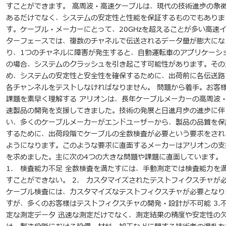
すことができます。 高周波・高速ケーブルは、現代の技術進歩の象
あるだけでなく、システムの安定性と性能を保証するものでもありま
す。ケーブル・メーカーにとって、20GHzを超えることが多い高速
ターフェースでは、複数のチャネルで伝送されるデータ量が膨大にな
り、1つのチャネルに障害が発生すると、自動運転車のアプリケーシ
の場合、システムのクラッシュを引き起こす可能性があります。その
め、システムの安定性と安全性を確保するために、出荷前に各伝送路
各チャンネルをテストしなければなりません。 問題から着手。お客
課題を素早く理解する アリオンは、長年ケーブルメーカーの高周波
速製品の開発を支援してきました。技術の発展と日進月歩の進歩に伴
い、多くのケーブルメーカーがエンドユーザーから、製品の品質を保
するために、出荷段階でケーブルの全数検査が必要という要求をされ
ようになります。このような要求に直面するメーカーはアリオンの支
を求めました。主に次の4つの大きな問題や課題に直面しています。
1. 検査能力不足 全数検査を満たすには、手動測定では検査能力を
すことができない。 2. カスタマイズされたテストフィクスチャが
ケーブル検査には、カスタマイズなテストフィクスチャが必要となり
すが、多くのお客様はテストフィクスチャの開発・設計が不可能 3.
定な測定データ 迅速な測定だけでなく、測定結果の精度や安定性の