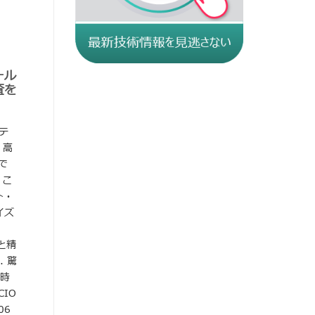
ール
査を
テ
、高
で
 こ
ト・
イズ
と精
 驚
ト時
IO
06