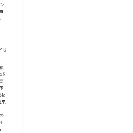
ン
ョ
。
アリ
績
な成
要
予
信を
将来
の
す
ム