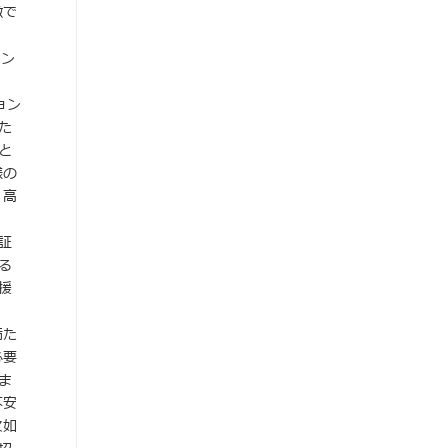
徴で
イン
ョン
た
と
様の
・高
証
る
援
満た
必要
ま
不安
欠如