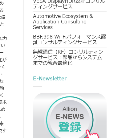
VESA DisplayHDR認証コンサル
め
ティングサービス
る
Automotive Ecosystem &
な環
Application Consulting
と
Services
BBF.398 Wi-Fiパフォーマンス認
能力
証コンサルティングサービス
てい
無線通信（RF）コンサルティン
ー
グサービス：部品からシステム
化が
までの統合最適化
多く
・
E-Newsletter
セ
動
く
要求
求め
、
来
現す