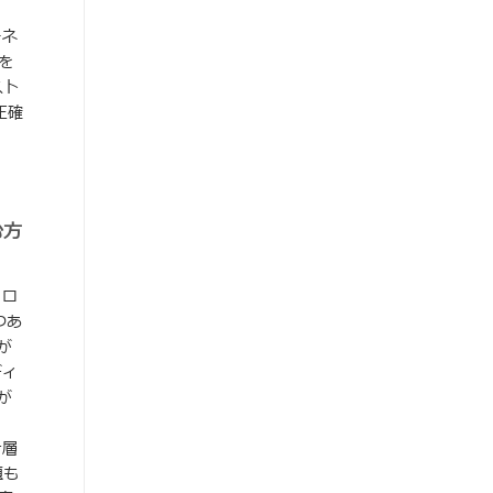
ーネ
を
スト
正確
む方
ノロ
つあ
が
ディ
が
一層
題も