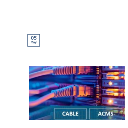
05
May