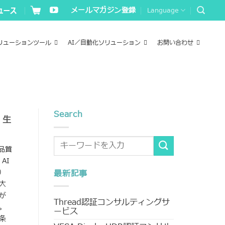
メールマガジン登録
Language
リューションツール
AI／自動化ソリューション
お問い合わせ
Search
：生
品質
AI
）
最新記事
大
が
Thread認証コンサルティングサ
。
ービス
条