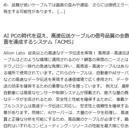
め、品質が低いケーブルでは画面の歪みや遅延、さらには接続エラー
発生する可能性があります。 [...]
AI PCの時代を迎え、高速伝送ケーブルの信号品質の全
査を達成するシステム「ACMS」
Allion Labs 従来以上の高速なデータ伝送を実現！ 高周波・高速伝
ーブルはどのような環境に適用されるのか？顧客の実際のニーズとは
テクノロジー時代の急速な発展に伴い、高周波・高速ケーブルはあら
る場所で使用されています。これらのケーブルは、自動車やAIサーバ
などの高速なデータ伝送を実現する通信環境で広く使用され、データ
送の効率を確保するための重要なカギを握っています。 例えば、最
自動車には高度なセンサーや制御システムが搭載され、膨大な量の貴
なデータが生成されるため、安全性と性能を確保するために、車載ケ
ブルシステムは高速データ伝送に対応し、安定性と信頼性を確保する
要があります。同様に、AIサーバーは、大量のデータを処理し、高速
算と正確な分析を可能にするため、高品質のケーブルが必須です。最
目的はいずれもコンピューティング・リソースの性能を最大限に引き