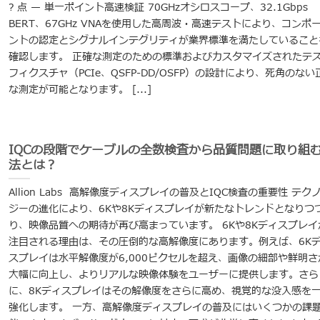
? 点 — 単一ポイント高速検証 70GHzオシロスコープ、32.1Gbps
BERT、67GHz VNAを使用した高周波・高速テストにより、コンポ
ントの認定とシグナルインテグリティが業界標準を満たしていること
確認します。 正確な測定のための標準およびカスタマイズされたテ
フィクスチャ（PCIe、QSFP-DD/OSFP）の設計により、死角のない
な測定が可能となります。 [...]
IQCの段階でケーブルの全数検査から品質問題に取り組
法とは？
Allion Labs 高解像度ディスプレイの普及とIQC検査の重要性 テク
ジーの進化により、6Kや8Kディスプレイが新たなトレンドとなりつ
り、映像品質への期待が再び高まっています。 6Kや8Kディスプレイ
注目される理由は、その圧倒的な高解像度にあります。例えば、6K
スプレイは水平解像度が6,000ピクセルを超え、画像の細部や鮮明さ
大幅に向上し、よりリアルな映像体験をユーザーに提供します。さら
に、8Kディスプレイはその解像度をさらに高め、視覚的な没入感を
強化します。 一方、高解像度ディスプレイの普及にはいくつかの課