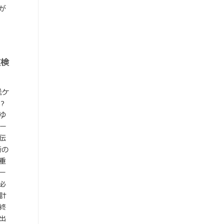
が
数検
送ケ
？
ゆ
ー
伝
新の
重
ー
必
計
終
出