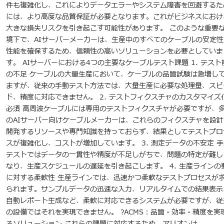
件も複雑化し、これによりデータエラーやシステム障害を回避するた
には、より高度な品質保証が必要となります。これがビジネスにおけ
大きな損失リスクを引き起こす可能性があります。 このような重要
境下で、AIサーバーメーカーは、生産中のすべてのケーブルの安定性
性能を確保するため、信頼性の高いソリューションを必要としていま
す。 AIサーバーにおける4つの主要なケーブルテスト課題 1. テスト
の不足 ケーブルの大量生産において、ケーブルの品質試験は急増し
ますが、従来の手動テスト方法では、大量生産に必要な処理量、スピ
ド、精度に対応できません。 2. テストフィクスチャのカスタマイズ
必須 高周波ケーブルには専用のテストフィクスチャが必要ですが、
のAIサーバー向けケーブルメーカーは、これらのフィクスチャを設計
開発するリソースや専門知識を持っておらず、結果としてテストプロ
スが複雑化し、コストが増加しています。 3. 測定データの不安定 手
テストではデータの一貫性や精度が不足しがちで、問題の特定が難し
なり、生産スケジュールの遅延を引き起こします。 4. 生産ラインの
に対する柔軟性 生産ラインでは、迅速かつ柔軟なテストプロセスが
られます。サンプルデータの迅速な入力、リアルタイムでの結果表示
自動レポート生成など、柔軟に対応できるシステムが必要ですが、従
の設備ではそれを実現できません。 ?ACMS：品質・効率・精度を実
るソリューション これらの課題に対応するため、アリオンは