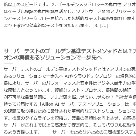
倍以上のスピードです。 2. ゴールデンメソドロジーの専門性 アリオ
はケーブル検証の専門知識を活かし、ソフトウェア開発アプリケーシ
ンとテストワークフローを統合した包括的なテスト戦略を設計します
より正確かつ効率的なテストを可能にします。 3. [...]
サーバーテストのゴールデン基準テストメソッドとは？
オンの実績あるソリューションで一歩先へ
サーバーテストのゴールデン基準テストメソッドとは？アリオンの実
あるソリューションで一歩先へ AIやクラウドテクノロジーの爆発的
長により、サーバーのパフォーマンスと安定性はビジネス競争力の重
な原動力となっています。複雑なテスト・プロセス、長時間の検証、
測不可能な品質問題に、いまだ頭を悩ませていませんか？ 当社が自
持ってお届けする「Allion AI サーバーテストソリューション」は、
の課題に取り組むために設計された革新的なテストソリューションで
す。検証のタイムラインを短縮し、製品の信頼性を向上させ、お客様
サーバーがこれまで以上に高速かつ安定的に、そしてパワフルに動作
るよう支援します。 サーバーを止めないための三層検証システ