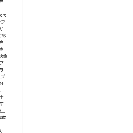
高
ー
rt
ラフ
が
対応
高
検
映像
ブ
与
スプ
分
。
十
す
造工
解像
た