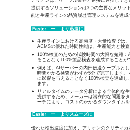
アリオンは、ケーブル業界と密接に連携してき
提供するソリューションは3つの主要なメリッ
能と生産ラインの品質履歴管理システムを達成
Faster ー より迅速に
生産ラインにおける高頻度・大量検査では、
ACMSの優れた時間性能は、生産能力と検
100%検査のための試験時間の大幅な短縮：
ることなく100%製品検査を達成することが
例えば、AIサーバーの内部伝送ケーブルとし
時間かかる検査がわずか5分で完了します。 
に影響を与えることなく100%検査を達成
ます。
リアルタイムのデータ分析による全体的な生
提供するため、メーカーは潜在的な問題をタ
ーチにより、コストのかかるダウンタイムを
Easier ー よりスムーズに
優れた検出速度に加え、アリオンのクリティカ