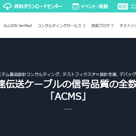
ALLION Verified
コンサルティングサービス
技術ブログ
テストソ
ステム製品設計コンサルティング
,
テストフィクスチャ設計支援
,
デバッ
、高速伝送ケーブルの信号品質の全
「ACMS」