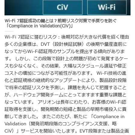
Wi-Fi 7認証成功の鍵とは？前期リスク対策で手戻りを防ぐ
「Compliance in Validation(CiV)」
Wi-Fi 7認証に潜むリスク：後期対応が大きな代償を招く理由
多くの企業様は、DVT（設計検証試験）の後期や量産直前に
なってからWi-Fi認証用のサンプルを提出する傾向がありま
す。 しかし、この段階で設計上の問題が初めて発覚するケー
スも少なくなく、その結果、大幅なスケジュール遅延や修正
コストの増加につながる可能性があります。 Wi-Fi技術の進
化と認証規格の継続的なアップデートにより、製品設計段階
で将来の認証リスクを予測し、課題を先んじて把握すること
が、ハードウェア開発チームにとってますます重要な課題と
なっています。 アリオンは長年にわたり、お客様のWi-Fi認
証取得を支援し、開発期間の短縮と製品の早期市場投入に貢
献してきました。 またこのたび、新たに 「Compliance in
Validation（開発初期段階のコンプライアンス支援、略
CiV）」サービスを開始いたします。EVT段階または製品企画