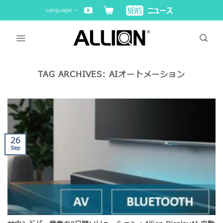
Skip
Language
to
content
TAG ARCHIVES:
AIオートメーション
26
Sep