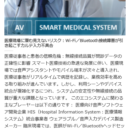
医療現場に潜む見えないリスク：Wi-Fi／Bluetooth接続障害が引
き起こすカルテ入力不具合
医療従事者と患者の信頼危機：無線接続品質が問診データの
正確性に影響 スマート医療技術の急速な発展に伴い、医療現
場では音声アシスタントやモバイル端末が次々と導入され、
医療従事者がリアルタイムで病歴を記録し、業務効率を高め
る取り組みが進んでいます。しかし、利用シーンやデバイス
統合が複雑化するにつれ、システムの安定性や無線接続の品
質が重大な課題となっています。 このエコシステムに関わる
主なプレーヤーは以下の通りです： 医療向け音声ソフトウェ
ア開発企業 HIS（Hospital Information System：医療情報
システム）統合事業者 ウェアラブル／音声入力デバイス製造
メーカー 臨床現場では、医師がWi-Fi／Bluetoothヘッドセッ