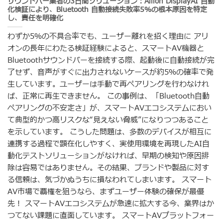
サウンドバー業者の3日間ソリューション：Allion DisplayAI 自動
化検証により、Bluetooth 自動接続失敗率5％の根本原因を特定
し、責任を明確化
わずか5％の不具合率でも、ユーザー離れを招く理由に アリ
オンの長年にわたる検証経験によると、スマートAV機器と
Bluetoothサウンドバーを接続する際、起動後に自動接続が完
了せず、音声がすぐに出力されないケースが約5％の確率で発
生しています。ユーザーは手動で再ペアリングを行わなけれ
ば、正常に再生できません。 この事例は、「Bluetooth自動
ペアリングの不安定さ」が、スマートAVエコシステムにおい
て典型的かつ高リスクな“見えない脅威”になりつつあること
を示しています。 こうした問題は、多数のデバイスが相互に
連携する過程で顕在化しやすく、実使用環境を再現したAI自
動化テストソリューションがなければ、早期の検知や原因排
除は容易ではありません。その結果、ブランドや製品に対す
る信頼は、気づかぬうちに損なわれてしまいます。 スマート
AV市場で覇権を狙うなら、まずユーザー体験の確保が最優
先！ スマートAVエコシステムが急速に拡大する今、業界はか
つてない課題に直面しています。 スマートAVプラットフォー