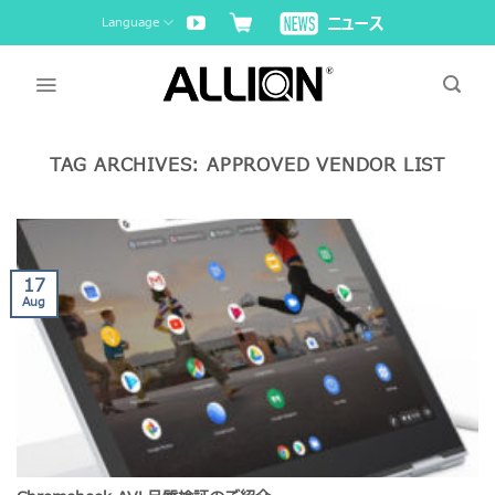
Skip
Language
to
content
TAG ARCHIVES:
APPROVED VENDOR LIST
17
Aug