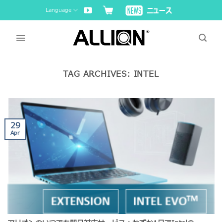
Skip
Language
to
content
TAG ARCHIVES:
INTEL
29
Apr