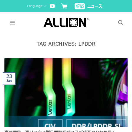
Skip
Language
to
content
TAG ARCHIVES:
LPDDR
23
Jan