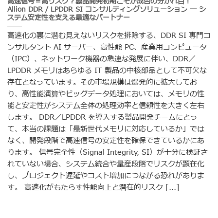
高速信号＝高リスク？製品開発初期こそが成否の分かれ目！
Allion DDR / LPDDR SI コンサルティングソリューション ― シ
ステム安定性を支える最適なパートナー
高速化の裏に潜む見えないリスクを排除する、DDR SI 専門コ
ンサルタント AI サーバー、高性能 PC、産業用コンピュータ
（IPC）、ネットワーク機器の急速な発展に伴い、DDR／
LPDDR メモリはあらゆる IT 製品の中核部品として不可欠な
存在となっています。その市場規模は爆発的に拡大してお
り、高性能演算やビッグデータ処理においては、メモリの性
能と安定性がシステム全体の処理効率と信頼性を大きく左右
します。 DDR／LPDDR を導入する製品開発チームにとっ
て、本当の課題は「最新世代メモリに対応しているか」では
なく、開発段階で高速信号の安定性を確保できているかにあ
ります。 信号完全性（Signal Integrity, SI）が十分に検証さ
れていない場合、システム統合や量産段階でリスクが顕在化
し、プロジェクト遅延やコスト増加につながる恐れがありま
す。 高速化がもたらす性能向上と潜在的リスク [...]