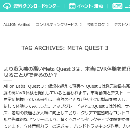
ALLION Verified
コンサルティングサービス
技術ブログ
テストソ
TAG ARCHIVES:
META QUEST 3
より没入感の高いMeta Quest 3は、本当にVR体験を進
せることができるのか？
Allion Labs Quest 3：仮想を超えて現実へ Quest 3は発売後最も
度の高いVR体験を提供していると言われます。市場動向とテストニ
を常に把握している当社は、当然のことながらすぐに製品を購入し、
封して体験してみました。アップグレードされたQuest 3は外観、サ
ズ、着用の快適さが大幅に向上しており、クリアで直感的なコントロ
ルや先進的なセンサーにより、驚くべきインタラクティブ体験を提供
ています。立体音響カラーの遠近法 、ハンドトラッキング作用、カ