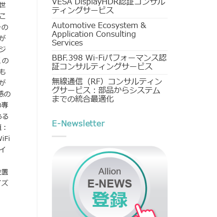
VESA DisplayHDR認証コンサル
世
ティングサービス
こ
Automotive Ecosystem &
ーの
Application Consulting
が
Services
ジ
BBF.398 Wi-Fiパフォーマンス認
くの
証コンサルティングサービス
も
無線通信（RF）コンサルティン
が
グサービス：部品からシステム
感の
までの統合最適化
の専
ある
E-Newsletter
題：
Fi
イ
位置
イズ