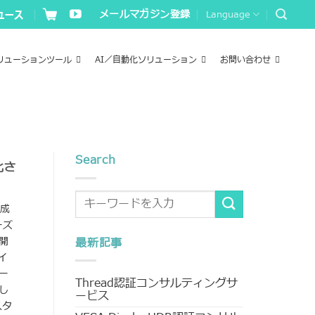
メールマガジン登録
Language
リューションツール
AI／自動化ソリューション
お問い合わせ
Search
化さ
完成
ーズ
開
最新記事
イ
ー
Thread認証コンサルティングサ
し
ービス
スタ