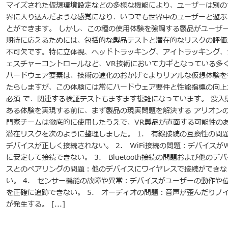
マイズされた仮想環境設定などの多様な機能により、ユーザーは別の
界に入り込んだような感覚になり、いつでも世界中のユーザーと遊ぶ
とができます。 しかし、この種の使用体験を強調する製品がユーザ
期待に応えるためには、包括的な製品テストと潜在的なリスクの評価
不可欠です。特に立体視、ヘッドトラッキング、アイトラッキング、
ェスチャーコントロールなど、VR技術においてカギとなっている多
ハードウェア要素は、技術の進化のおかげでよりリアルな仮想体験を
たらしますが、この体験には常にハードウェア要件と性能指標の向上
必須 で、関連する検証テストもますます複雑になっています。 没入
ある体験を実現する前に、まず製品の現実問題を解決する アリオン
門家チームは徹底的に使用したうえで、VR製品が直面する可能性の
潜在リスクを次のように整理しました。 1. 有線接続の互換性の問
デバイスが正しく接続されない。 2. WiFi接続の問題：デバイスがWi
に安定して接続できない。 3. Bluetooth接続の問題および他のデバ
スとのペアリングの問題：他のデバイスにワイヤレスで接続ができな
い。 4. センサー機能の故障や異常：デバイスがユーザーの動作や
を正確に追跡できない。 5. オーディオの問題：音声が歪んだりノ
が発生する。 [...]