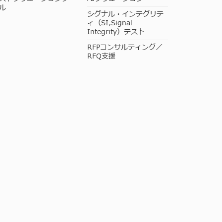
ル
シグナル・インテグリテ
ィ（SI,Signal
Integrity）テスト
RFPコンサルティング／
RFQ支援