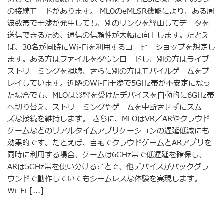
の接続モードがあります。 MLOのeMLSR機能により、ある周
波数帯で干渉が発生しても、別のリンクを経由してデータを
送信できるため、通信の信頼性が大幅に向上します。たとえ
ば、30名が同時にWi-Fiを利用するコーヒーショップを想定し
ます。ある方はファイルをダウンロードし、別の方はライブ
ストリーミングを視聴、さらに別の方はモバイルゲームをプ
レイしています。近隣のWi-Fi干渉で5GHz帯が不安定になっ
た場合でも、MLOは影響を受けたデバイスを自動的に6GHz帯
へ切り替え、ストリーミングやゲームを中断させずにスムー
ズな接続を維持します。 さらに、MLOはVR／ARやクラウド
ゲームなどのリアルタイムアプリケーションの遅延低減にも
効果的です。たとえば、自宅でクラウドゲームとARアプリを
同時に利用する場合、ゲームは6GHz帯で低遅延を確保し、
ARは5GHz帯を使い分けることで、他デバイスがバックグラ
ウンドで動作していてもシームレスな体験を実現します。
Wi-Fi [...]