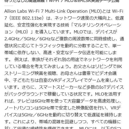
待ったなしの高速無線！Wi-Fi 7 MLO＆eMLSR実測データ公開
Allion Labs Wi-Fi 7 Multi-Link Operation (MLO)とは Wi-Fi
7（IEEE 802.11be）は、ネットワーク速度の大幅向上、低遅
延化、安定性強化を実現する技術「マルチリンクオペレーシ
ョン（MLO）」を導入しています。MLOでは、デバイスが
2.4GHz／5GHz／6GHzなど複数の周波数帯に同時接続し、通
信状況に応じてトラフィックを動的に分散することで、単一
帯域に依存しない、高速・安定なデータ伝送を可能にしま
す。 例えば、家族がそれぞれ別の用途でネットワークを利用
している場合を考えてみましょう。お父さんはリビングで8K
ストリーミング映画を視聴、お母さんは書斎でビデオ会議
中、子どもたちは自室のVRディスプレイでゲームを楽しんで
います。さらに、スマートスピーカーなど多数のIoTデバイス
がバックグラウンドで稼働している状況です。MLOを活用す
れば、テレビは6GHz帯を使って大容量データを高速処理し、
ノートパソコンは5GHz帯で安定した映像配信を行い、VRデ
バイスは5GHz／6GHzを動的に切り替えて低遅延を維持しま
す。これにより、帯域の混雑を回避しつつ、すべての機器に
対して円滑な接続性を提供できます。 MLOには、以下の5つ