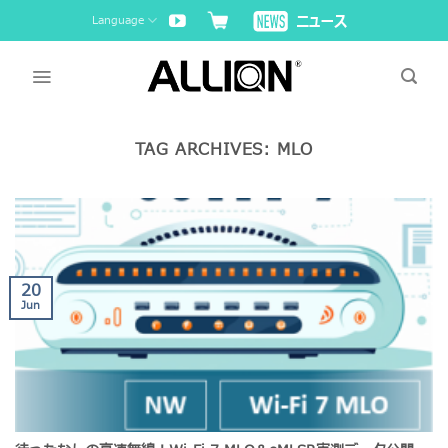
Skip
Language
to
content
TAG ARCHIVES:
MLO
20
Jun