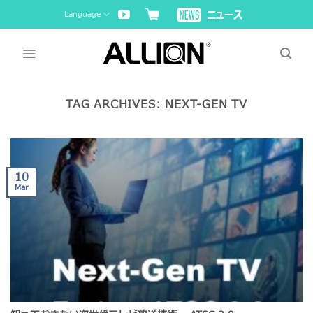
Skip
Language
to
content
TAG ARCHIVES:
NEXT-GEN TV
10
Mar