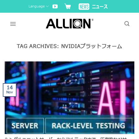
Skip
Language
to
content
TAG ARCHIVES:
NVIDIAプラットフォーム
14
Nov