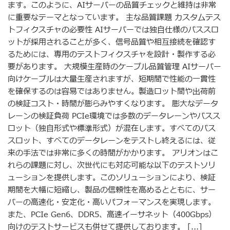
ます。このように、AIサーバーの品質チェックと維持は非常
に重要なテーマとなっています。 主な品質課題 カスタムテス
トフィクスチャの必要性 AIサーバーでは独自仕様のバススロ
ットが採用されることが多く、信号品質や相互接続を確認す
るためには、専用のテストフィクスチャを設計・製作する必
要があります。 大規模生産時のケーブル品質管理 AIサーバー
向けケーブルは大量生産されますが、短期間で性能の一貫性
を確保するのは容易ではありません。製造ロット間や出荷前
の検証コスト・時間が膨らみやすくなります。 膨大なデータ
レーンの検証負荷 PCIe環境では多数のデータレーンやバスス
ロット（独自形式や標準形式）が混在します。すべてのバス
スロット、すべてのデータレーンをテストし終えるには、従
来の手法では非常に多くの時間がかかります。 アリオンはこ
れらの課題に対し、次世代にも対応可能な以下のテストソリ
ューションを提供します。このソリューションにより、検証
期間を大幅に短縮し、製品の信頼性を高めるとともに、サー
バーの高速化・安定化・高いパフォーマンスを実現します。
また、PCIe Gen6、DDR5、高速イーサネット（400Gbps）
向けのテストサービスも併せて提供しております。 [...]