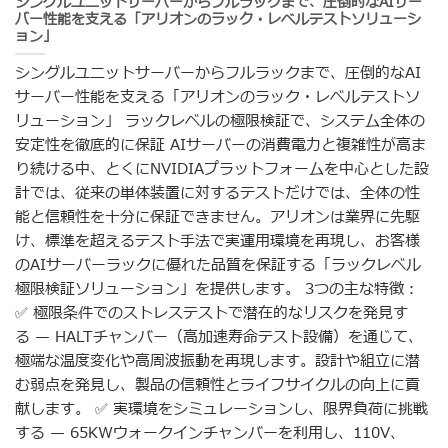
シングルユニットサーバーからフルラックまで、圧倒的なAIサー
バー性能を支える「アリオンのラック・レベルテストソリューシ
ョン」
シングルユニットサーバーからフルラックまで、圧倒的なAI
サーバー性能を支える「アリオンのラック・レベルテストソ
リューション」 ラックレベルの極限検証で、システム全体の
安定性を徹底的に保証 AIサーバーの消費電力と複雑性が高ま
り続ける中、とくにNVIDIAプラットフォームを中心とした設
計では、従来の単体装置に対するテストだけでは、全体の性
能と信頼性を十分に保証できません。アリオンは業界に先駆
け、標準を超えるテスト手法で実運用環境を再現し、お客様
のAIサーバーラックに優れた品質を保証する「ラックレベル
極限検証ソリューション」を提供します。 3つの主な特徴：
✅ 極限条件でのストレステストで潜在的なリスクを発見す
る — HALTチャンバー（高加速寿命テスト設備）を通じて、
極端な温度変化や高周波振動を再現します。設計や組立に潜
む弱点を発見し、製品の信頼性とライフサイクルの向上に貢
献します。 ✅ 実環境をシミュレーションし、限界負荷に挑戦
する — 65KWウォークインチャンバーを利用し、110V、