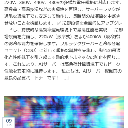
220V、380V、440V、480Vの多様な電圧規格に対応します。
高負荷・高温多湿などの実環境を再現し、サーバーラックが
過酷な環境下でも安定して動作し、長時間のAI演算を中断さ
せないことを検証します。 ✅ 冷却設備を全面的にアップグレ
ードし、持続的な高効率運転環境下で最高性能を実現 — 冷却
塔設備を完備し、220kW（液冷式）および400kW（液冷式）
の総冷却能力を確保します。フルラックサーバーと冷却分配
ユニット（CDU）に対して厳格な試験を実施し、熱流の最適
化と性能低下を引き起こす熱的ボトルネックの防止を図りま
す。これにより、AIサーバーは高負荷計算環境下でもピーク
性能を安定的に維持します。 私たちは、AIサーバー稼働前の
最良の品質パートナーです！ [...]
09
Jun