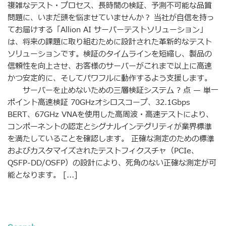
複雑なテスト・プロセス、長時間の検証、予測不可能な品質
問題に、いまだ頭を悩ませていませんか？ 当社が自信を持っ
てお届けする「Allion AI サーバーテストソリューション」
は、将来の課題に取り組むために設計された革新的なテスト
ソリューションです。検証のタイムラインを短縮し、製品の
信頼性を向上させ、お客様のサーバーがこれまで以上に高速
かつ安定的に、そしてパワフルに動作するよう支援します。
サーバーを止めないための三層検証システム ? 点 — 単一
ポイント高速検証 70GHzオシロスコープ、32.1Gbps
BERT、67GHz VNAを使用した高周波・高速テストにより、
コンポーネントの認定とシグナルインテグリティが業界標準
を満たしていることを確認します。 正確な測定のための標準
およびカスタマイズされたテストフィクスチャ（PCIe、
QSFP-DD/OSFP）の設計により、死角のない正確な測定が可
能となります。 [...]