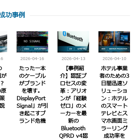
成功事例
16
2026-04-16
2026-04-13
2026-04-10
の
たった一本
【事例紹
ホテル事業
面が
のケーブル
介】認証プ
者のための3
？
がブランド
ロセスの変
日間迅速ソ
の原
を壊す。
革：アリオ
リューショ
策
DisplayPort「No
ンが「経験
ン：ホテル
説
Signal」が引
ゼロ」のメ
のスマート
き起こすブ
ーカーを最
テレビとス
ランド危機
新の
マホ画面ミ
Bluetooth
ラーリング
QPRD v4認
成功率を