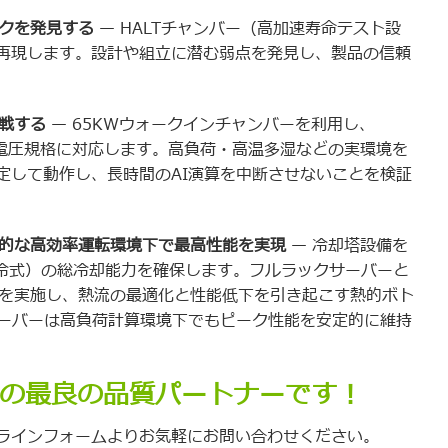
スクを発見する
— HALTチャンバー（高加速寿命テスト設
再現します。設計や組立に潜む弱点を発見し、製品の信頼
戦する
— 65KWウォークインチャンバーを利用し、
の多様な電圧規格に対応します。高負荷・高温多湿などの実環境を
定して動作し、長時間のAI演算を中断させないことを検証
続的な高効率運転環境下で最高性能を実現
— 冷却塔設備を
（液冷式）の総冷却能力を確保します。フルラックサーバーと
験を実施し、熱流の最適化と性能低下を引き起こす熱的ボト
サーバーは高負荷計算環境下でもピーク性能を安定的に維持
前の最良の品質パートナーです！
ラインフォームよりお気軽にお問い合わせください。