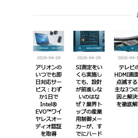
2026-04-29
2026-04-29
2026-04-
アリオンの
SI測定をい
テレビ
いつでも即
くら実施し
HDMI画
日対応サー
ても、設計
点滅する
ビス：わず
が前進しな
主な3つ
か1日で
いのはな
因と解決
Intel®
ぜ？業界ト
を徹底解
EVO™ワイ
ップの産業
ヤレスオー
用制御メー
ディオ認証
カーが、す
を取得
でにハード