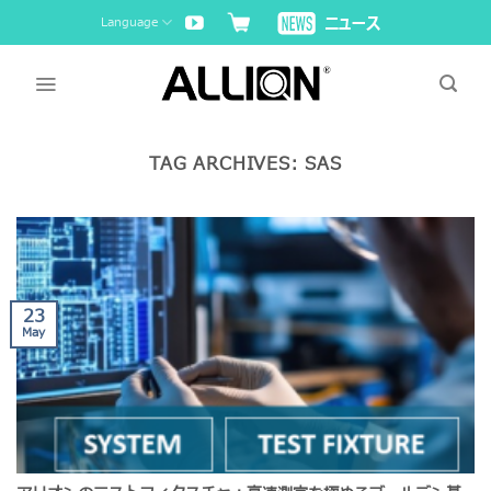
Skip
Language
to
content
TAG ARCHIVES:
SAS
23
May