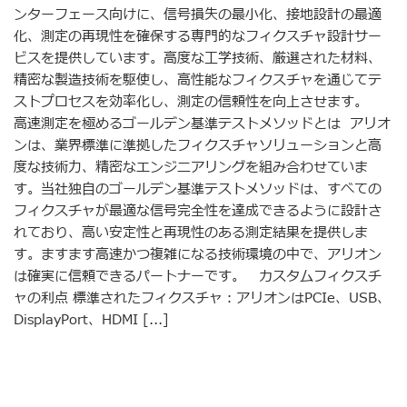
ンターフェース向けに、信号損失の最小化、接地設計の最適
化、測定の再現性を確保する専門的なフィクスチャ設計サー
ビスを提供しています。高度な工学技術、厳選された材料、
精密な製造技術を駆使し、高性能なフィクスチャを通じてテ
ストプロセスを効率化し、測定の信頼性を向上させます。
高速測定を極めるゴールデン基準テストメソッドとは アリオ
ンは、業界標準に準拠したフィクスチャソリューションと高
度な技術力、精密なエンジニアリングを組み合わせていま
す。当社独自のゴールデン基準テストメソッドは、すべての
フィクスチャが最適な信号完全性を達成できるように設計さ
れており、高い安定性と再現性のある測定結果を提供しま
す。ますます高速かつ複雑になる技術環境の中で、アリオン
は確実に信頼できるパートナーです。 カスタムフィクスチ
ャの利点 標準されたフィクスチャ：アリオンはPCIe、USB、
DisplayPort、HDMI [...]