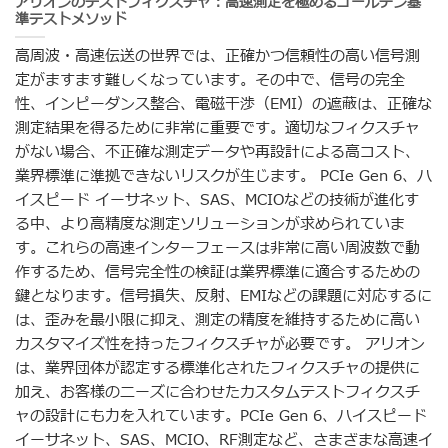
アリオンのテストフィクスチャ：高速測定を極めるゴールデン基
準テストメソッド
高周波・高速伝送の世界では、正確かつ信頼性の高い信号測
定がますます難しくなっています。その中で、信号の完全
性、インピーダンス整合、電磁干渉（EMI）の遮蔽は、正確な
測定結果を得るために非常に重要です。適切なフィクスチャ
がない場合、不正確な測定データや再設計による高コスト、
業界標準に準拠できないリスクが生じます。 PCIe Gen 6、ハ
イスピード イーサネット、SAS、MCIOなどの技術が進化す
る中、より高精度な測定ソリューションが求められていま
す。これらの高速インターフェースは非常に高い周波数で動
作するため、信号完全性の検証は業界標準に適合するための
鍵となります。信号損失、反射、EMIなどの課題に対応するに
は、歪みを最小限に抑え、測定の精度を維持するために高い
カスタマイズ性を持ったフィクスチャが必要です。 アリオン
は、業界団体が認定する標準化されたフィクスチャの提供に
加え、お客様のニーズに合わせたカスタムテストフィクスチ
ャの設計にも力を入れています。PCIe Gen 6、ハイスピード
イーサネット、SAS、MCIO、RF測定など、さまざまな高速イ