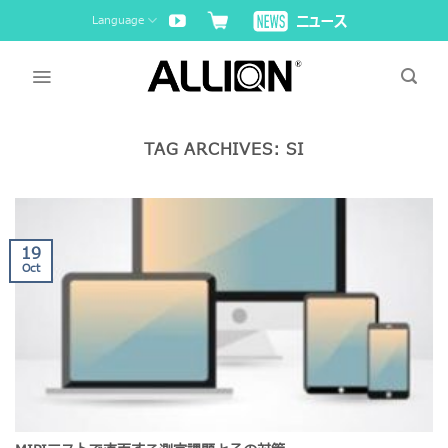
Skip
Language
to
content
TAG ARCHIVES:
SI
19
Oct