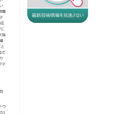
い
問題
テ
の圧
アに
欠陥
場
にと
るだ
り
Tテ
スの
トウ
の1