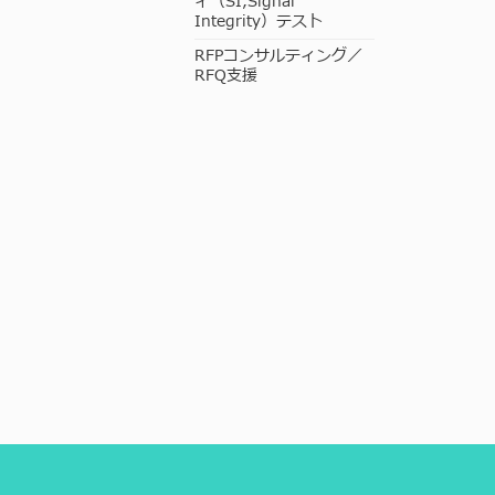
ィ（SI,Signal
Integrity）テスト
RFPコンサルティング／
RFQ支援