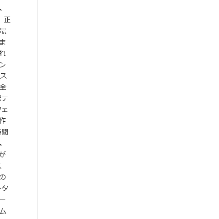
。
、正
最
ま
れ
ン
テス
ム全
能テ
フェ
作
時間
。
が
ス
の
ンタ
ー
ム