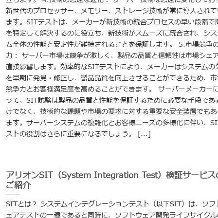
新世代のプロセッサー、メモリー、ストレージ技術が常に導入されて
ます。SITテストは、メーカーが新技術の統合プロセスの早い段階で
を特定して解決するのに役立ち、新技術がスムーズに統合され、シス
ム全体の性能と安定性が維持されることを保証します。 5.市場競争
力： サーバー市場は競争が激しく、製品の品質と信頼性は市場シェ
直接影響します。効率的なSITテストにより、メーカーはシステムの
を早期に発見・修正し、製品品質を向上させることができるため、市
競争力とお客様満足度を高めることができます。 サーバーメーカー
って、SIT試験は製品の品質と性能を保証するために必要な手段であ
けでなく、技術的な課題や市場の要求に対する重要な安全装置でもあ
ます。サーバーシステムの複雑化とお客様ニーズの多様化に伴い、SI
ストの役割はさらに重要になるでしょう。 [...]
アリオンSIT（System Integration Test）検証サービ
ご紹介
SITとは？ システムインテグレーションテスト（以下SIT）は、ソフ
ェアテストの一種であると同時に、ソフトウェア開発ライフサイクル