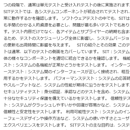
つの段階で、通常は単元テストと受け入れテストの後に実施されます
SITテストでは、各システムコンポーネントが統合されてテストされ
常に動作するかを確認します。 ソフトウェアテストの中でも、SITは
も手間のかかる人的資源を必要とし、問題が最も多いテストでもあり
す。テスト内容だけでなく、各アイテムとサプライヤーの納期も含ま
るため、テストのスケジューリング全体に影響し、システムバージョ
の更新も出荷時間に影響を与えます。 SITの紹介とその効果 この
トは通常​​、以下のテストの側面をカバーしています。 SIT：システ
体の様々なコンポーネントを適切に統合できるかを確認します。 機
スト：システムの各機能が正常かどうかをテストします。 インター
ーステスト：システム間のインターフェースが正しく接続され、相互
用するかをテストします。 パフォーマンステスト：システムの応答
やスループットなど、システムの性能が期待に沿うかをテストします
セキュリティテスト：身分認証、承認などのテストを含め、システム
十分なセキュリティ保護を備えているかをテストします。 信頼性テ
ト：システムがクラッシュしやすいかや回復が容易かなど、システム
信頼性と安定性をテストします。 利用可能性テスト：システムのイ
ーフェースデザインや操作方法など、システムの使いやすさとユーザ
エクスペリエンスをテストします。 SITテストの主な目的は、システ