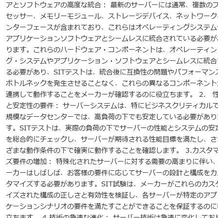
アとソフトウェアの高度な統合： 最新のサーバーには通常、複数の
セッサー、メモリーモジュール、ストレージデバイス、ネットワーク
ンターフェースが含まれており、これらはオペレーティングシステム
アプリケーションソフトウェアとシームレスに統合されている必要が
ります。これらのハードウェア・コンポーネントは、オペレーティン
グ・システムやアプリケーション・ソフトウェアとシームレスに統合
る必要があり、SITテストは、統合後に互換性の問題やパフォーマン
ボトルネックを発生させることなく、これらの異なるコンポーネント
連携して動作することをメーカーが確認するのに役立ちます。 2. 
と安定性の要件： サーバーシステムは、特にビジネスクリティカル
規模なデータセンターでは、高負荷の下でも安定している必要があり
す。SITテストは、実際の負荷の下でサーバーの性能とシステムの安
を総合的にチェックし、サーバーが期待される性能目標を満たし、さ
ざまな動作条件の下で確実に動作することを確認します。 3.カスタ
ズ要件の増加： 特殊化されたサーバーに対する需要の高まりに伴い
ーカーはしばしば、お客様の要件に応じてサーバーの設計と構成をカ
タマイズする必要があります。SIT試験は、メーカーがこれらのカス
イズされた構成の正しさと有効性を検証し、各サーバーが特定のアプ
ケーションシナリオの要件を満たすことができることを保証するのに
立ちます。 4.技術の急速な進化： サーバー技術は急速に変化してお