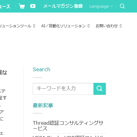
メールマガジン登録
Language
リューションツール
AI／自動化ソリューション
お問い合わせ
Search
雑な
ステ
証す
、
最新記事
ア
に
Thread認証コンサルティングサ
ービス
ェ