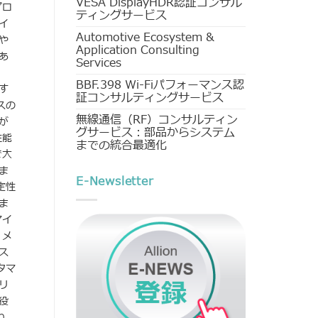
VESA DisplayHDR認証コンサル
プロ
ティングサービス
イ
Automotive Ecosystem &
や
Application Consulting
あ
Services
BBF.398 Wi-Fiパフォーマンス認
す
証コンサルティングサービス
スの
無線通信（RF）コンサルティン
が
グサービス：部品からシステム
性能
までの統合最適化
で大
ま
E-Newsletter
定性
ま
マイ
、メ
ス
タマ
リ
役
り、