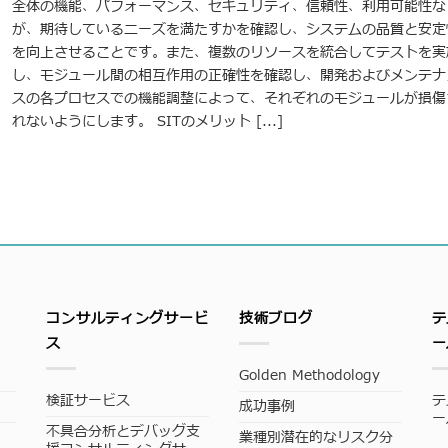
全体の機能、パフォーマンス、セキュリティ、信頼性、利用可能性な
が、期待しているニーズを満たすかを確認し、システムの品質と安定
を向上させることです。また、複数のリソースを統合してテストを実
し、モジュール間の相互作用の正確性を確認し、開発およびメンテナ
スの各プロセスでの機能調整によって、それぞれのモジュールが損傷
れないようにします。 SITのメリット [...]
コンサルティングサービ
技術ブログ
テ
ス
ー
Golden Methodology
検証サービス
テ
成功事例
ー
不具合分析とデバッグ支
業種別潜在的なリスク分