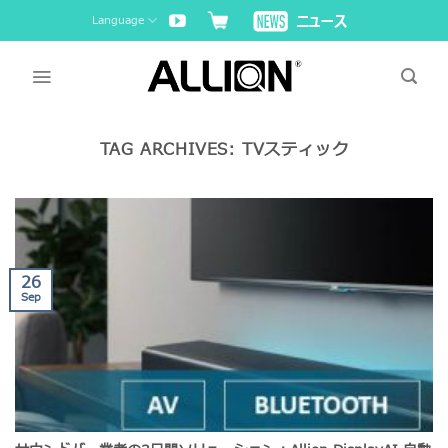
Skip
Language
to
content
TAG ARCHIVES:
TVスティック
26
Sep