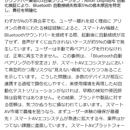
サウンドバー業者の3日間ソリューション：Allion DisplayAI 自動
化検証により、Bluetooth 自動接続失敗率5％の根本原因を特定
し、責任を明確化
わずか5％の不具合率でも、ユーザー離れを招く理由に アリ
オンの長年にわたる検証経験によると、スマートAV機器と
Bluetoothサウンドバーを接続する際、起動後に自動接続が完
了せず、音声がすぐに出力されないケースが約5％の確率で発
生しています。ユーザーは手動で再ペアリングを行わなけれ
ば、正常に再生できません。 この事例は、「Bluetooth自動
ペアリングの不安定さ」が、スマートAVエコシステムにおい
て典型的かつ高リスクな“見えない脅威”になりつつあること
を示しています。 こうした問題は、多数のデバイスが相互に
連携する過程で顕在化しやすく、実使用環境を再現したAI自
動化テストソリューションがなければ、早期の検知や原因排
除は容易ではありません。その結果、ブランドや製品に対す
る信頼は、気づかぬうちに損なわれてしまいます。 スマート
AV市場で覇権を狙うなら、まずユーザー体験の確保が最優
先！ スマートAVエコシステムが急速に拡大する今、業界はか
つてない課題に直面しています。 スマートAVプラットフォー