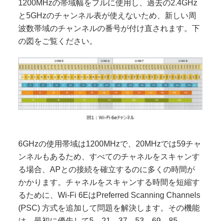
1200MHzの帯域幅をフルに使用し、過去の2.4GHz
と5GHzのチャンネル表が使えないため、新しい周
波数帯域のチャンネルの番号が付け直されます。下
の図をご覧ください。
6GHzの使用帯域は1200MHzで、20MHzでは59チャ
ンネルもあるため、すべてのチャネルをスキャンす
る場合、APとの接続を確立するのに多くの時間が
かかります。チャネルをスキャンする時間を短縮す
るために、Wi-Fi 6EはPreferred Scanning Channels
(PSC) 方式を追加して問題を解決します。その機能
は、最初に優先して5、21、37、53、69、85、