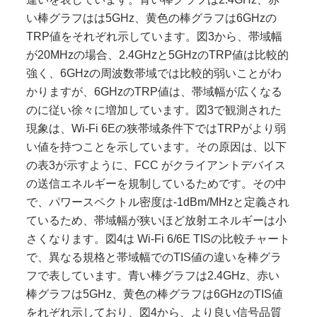
い棒グラフはは5GHz、黄色の棒グラフは6GHzの
TRP値をそれぞれ示しています。図3から、帯域幅
が20MHzの場合、2.4GHzと5GHzのTRP値は比較的
強く、6GHzの周波数帯域では比較的弱いことがわ
かりますが、6GHzのTRP値は、帯域幅が広くなる
のに従い徐々に増加しています。図3で観測された
現象は、Wi-Fi 6Eの狭帯域条件下ではTRPがより弱
い値を持つことを示しています。その原因は、以下
の表3が示すように、FCC がクライアントデバイス
の送信エネルギーを規制しているためです。その中
で、パワースペクトル密度は-1dBm/MHzと定義され
ているため、帯域幅が狭いほど放射エネルギーは小
さくなります。図4は Wi-Fi 6/6E TISの比較チャート
で、異なる規格と帯域幅でのTIS値の違いを棒グラ
フで表しています。青い棒グラフは2.4GHz、赤い
棒グラフは5GHz、黄色の棒グラフは6GHzのTIS値
をれぞれ示しており、図4から、より良い信号品質