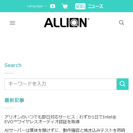
Skip
Language
to
content
Search
最新記事
アリオンのいつでも即日対応サービス：わずか1日でIntel®
EVO™ワイヤレスオーディオ認証を取得
AIサーバーは筐体を開けずに、動作確認と焼き込みテストを同時