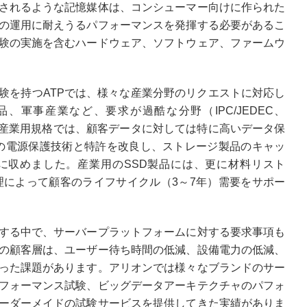
されるような記憶媒体は、コンシューマー向けに作られた
の運用に耐えうるパフォーマンスを発揮する必要があるこ
験の実施を含むハードウェア、ソフトウェア、ファームウ
験を持つATPでは、様々な産業分野のリクエストに対応し
軍事産業など、要求が過酷な分野（IPC/JEDEC、
など）です。産業用規格では、顧客データに対しては特に高いデータ保
SHの電源保護技術と特許を改良し、ストレージ製品のキャッ
に収めました。産業用のSSD製品には、更に材料リスト
理によって顧客のライフサイクル（3～7年）需要をサポー
する中で、サーバープラットフォームに対する要求事項も
の顧客層は、ユーザー待ち時間の低減、設備電力の低減、
った課題があります。アリオンでは様々なブランドのサー
フォーマンス試験、ビッグデータアーキテクチャのパフォ
ーダーメイドの試験サービスを提供してきた実績がありま