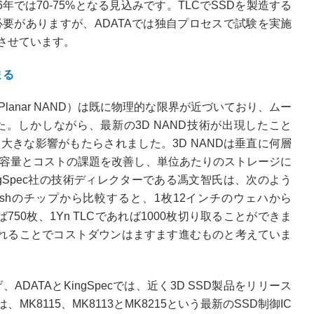
年では70-75%となる見込みです。TLCでSSDを製造する
要がありますが、ADATAでは独自プロセスで試験を実施
させています。
まる
anar NAND）は既に物理的な限界が近づいており、ムー
。しかしながら、最新の3D NAND技術が出現したこと
きな影響がもたらされました。3D NANDは垂直に何層
憶容量とコストの課題を改善し、単位あたりのストレージに
gSpec社の技術ディレクターである馮文智氏は、次のよう
Flashのチップから比較すると、1枚12インチのウェハから
れば750枚、1Yn TLCであれば1000枚切り取ることができま
されることでコストダウンはますます進むものと考えていま
、ADATAとKingSpecでは、近く3D SSD製品をリリース
K8115、MK8113とMK8215という最新のSSD制御IC