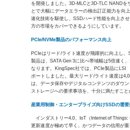
を開発しました。3D-MLCと3D-TLC NAND
とで大幅にデータエラーの検出訂正能力を向上させる
速化技術を駆使し、SSDハード性能を向上さ
方の市場をカバーできるようにしています。
PCIe/NVMe製品のパフォーマンス向上
PCIeはリード/ライト速度が飛躍的に向上し、SA
製品は、SATA Gen 3に比べ帯域幅は5倍
なります。KingSpec社では、PCIe製品にLSI
ポートしました。最大リード/ライト速度は4,0
は、データ保存やデジタルコンテンツのダウン
ストレージへの要求事項を、十分に満たすこと
産業用制御・エンタープライズ向けSSDの需要
インダストリー4.0、IoT（Internet of 
更新速度が極めて早く、かつデータの信用が重