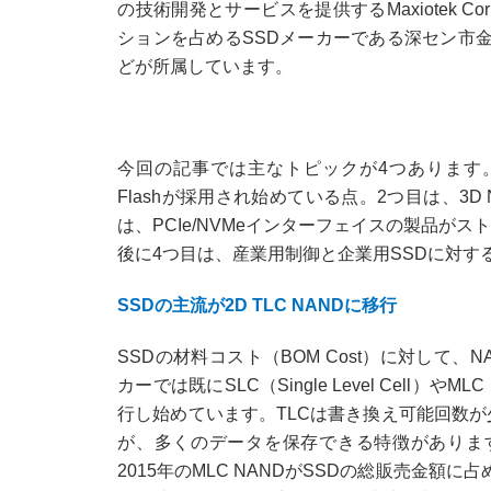
の技術開発とサービスを提供するMaxiotek Corpo
ションを占めるSSDメーカーである深セン市金勝電子
どが所属しています。
今回の記事では主なトピックが4つあります。1
Flashが採用され始めている点。2つ目は、3D
は、PCIe/NVMeインターフェイスの製品
後に4つ目は、産業用制御と企業用SSDに対
SSDの主流が2D TLC NANDに移行
SSDの材料コスト（BOM Cost）に対して、
カーでは既にSLC（Single Level Cell）やMLC（Mu
行し始めています。TLCは書き換え可能回数が
が、多くのデータを保存できる特徴があります。A
2015年のMLC NANDがSSDの総販売金額に占