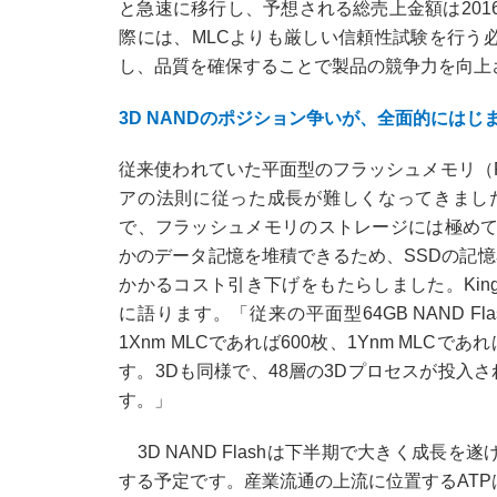
と急速に移行し、予想される総売上金額は2016
際には、MLCよりも厳しい信頼性試験を行う必
し、品質を確保することで製品の競争力を向上
3D NANDのポジション争いが、全面的にはじ
従来使われていた平面型のフラッシュメモリ（Pl
アの法則に従った成長が難しくなってきました
で、フラッシュメモリのストレージには極めて大
かのデータ記憶を堆積できるため、SSDの記
かかるコスト引き下げをもたらしました。Kin
に語ります。「従来の平面型64GB NAND 
1Xnm MLCであれば600枚、1Ynm MLCであ
す。3Dも同様で、48層の3Dプロセスが投入
す。」
3D NAND Flashは下半期で大きく成長を遂げ
する予定です。産業流通の上流に位置するATPは、M