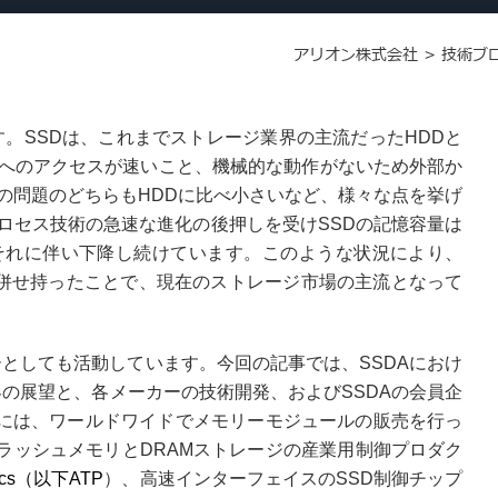
アリオン株式会社
>
技術ブ
です。SSDは、これまでストレージ業界の主流だったHDDと
へのアクセスが速いこと、機械的な動作がないため外部か
の問題のどちらもHDDに比べ小さいなど、様々な点を挙げ
ロセス技術の急速な進化の後押しを受けSSDの記憶容量は
それに伴い下降し続けています。このような状況により、
を併せ持ったことで、現在のストレージ市場の主流となって
のメンバーとしても活動しています。今回の記事では、SSDAにおけ
業界の展望と、各メーカーの技術開発、およびSSDAの会員企
業には、ワールドワイドでメモリーモジュールの販売を行っ
ラッシュメモリとDRAMストレージの産業用制御プロダク
cs
（以下ATP
）、高速インターフェイスのSSD制御チップ