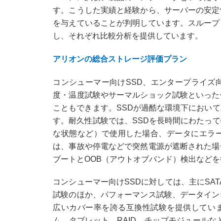
す。こうした実績と経験から、サーバーの安定
を与えていることが判明しています。スループ
し、それぞれ比較分析を提供しています。
アリオンの総合ストレージ評価プラン
コンシューマー向けSSD、エンタープライズ
度・温度試験やサーマルショック試験といった
こともできます。SSDが過酷な環境下におい
す。耐久性試験では、SSDを長時間にわたっ
な状態など）で使用した場合、データにエラ
は、事故や停電などで突然電源が遮断された場
ブートとOOB（アウトオブバンド）検出など
コンシューマー向けSSDに対しては、主にSAT
試験のほか、パフォーマンス試験、データイン
広いカバー率を誇る互換性試験を提供しています
ム、タブレット、RAID、チップモジュールな