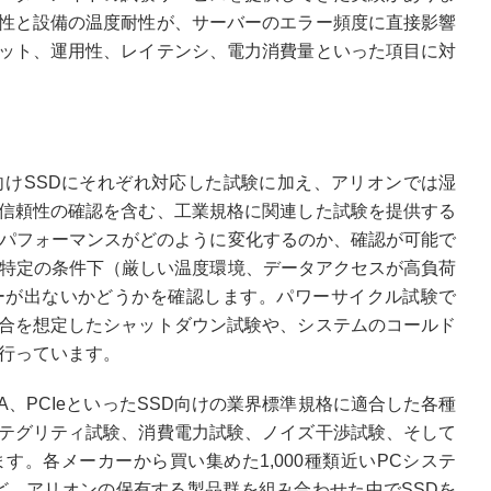
性と設備の温度耐性が、サーバーのエラー頻度に直接影響
ット、運用性、レイテンシ、電力消費量といった項目に対
向けSSDにそれぞれ対応した試験に加え、アリオンでは湿
信頼性の確認を含む、工業規格に関連した試験を提供する
てパフォーマンスがどのように変化するのか、確認が可能で
て特定の条件下（厳しい温度環境、データアクセスが高負荷
ーが出ないかどうかを確認します。パワーサイクル試験で
合を想定したシャットダウン試験や、システムのコールド
を行っています。
A、PCIeといったSSD向けの業界標準規格に適合した各種
テグリティ試験、消費電力試験、ノイズ干渉試験、そして
。各メーカーから買い集めた1,000種類近いPCシステ
ど、アリオンの保有する製品群を組み合わせた中でSSDを