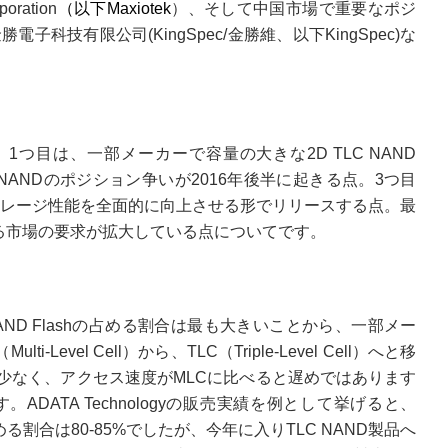
ration
（以下Maxiotek
）、そして中国市場で重要なポジ
科技有限公司(KingSpec/金勝維、以下KingSpec)な
つ目は、一部メーカーで容量の大きな2D TLC NAND
 NANDのポジション争いが2016年後半に起きる点。3つ目
がストレージ性能を全面的に向上させる形でリリースする点。最
する市場の要求が拡大している点についてです。
NAND Flashの占める割合は最も大きいことから、一部メー
lti-Level Cell）から、TLC（Triple-Level Cell）へと移
少なく、アクセス速度がMLCに比べると遅めではあります
DATA Technologyの販売実績を例として挙げると、
める割合は80-85%でしたが、今年に入りTLC NAND製品へ