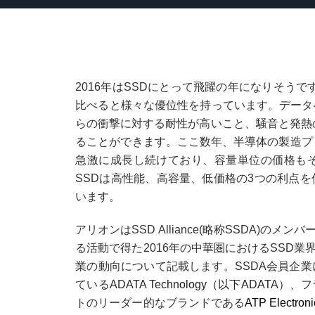
2016年はSSDにとって飛躍の年になりそう
比べると様々な優位性を持っています。データ
らの衝撃に対する耐性が高いこと、騒音と発熱
ることができます。ここ数年、半導体の製造プ
急激に成長し続けており、容量単位の価格も
SSDは高性能、高容量、低価格の3つの利点
います。
アリオンはSSD Alliance(略称SSDA)
る活動で得た2016年の中華圏におけるSSD
業の動向について記載します。SSDA会員企
ている
ADATA Technology
（以下ADATA）
、フ
トのリーダー的なブランドである
ATP Electroni