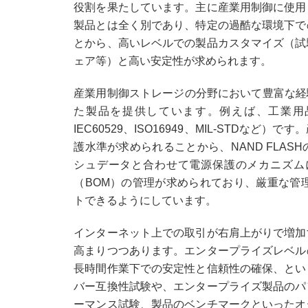
役割を果たしています。主に産業用制御に使用
製品とは全く別であり、特定の過酷な環境下で
とから、高いレベルでの製品カスタマイズ（試
ェア等）と高い安定性が求められます。
産業用制御ストレージの分野において豊富な経
た製品を提供しています。例えば、工業用品、
IEC60529、ISO16949、MIL-STD
護水準が求められることから、NAND FLA
シュデータと合わせて電源保護のメカニズム
（BOM）の管理が求められており、厳重な管
トできるようにしています。
インターネット上での取引が右肩上がりで増加
高まりつつあります。エンタープライズレベル
長時間作業下での安定性と信頼性の確保、とい
バー互換性試験や、エンタープライズ製品のパ
ーマンス試験、製品のベンチマークといったオ